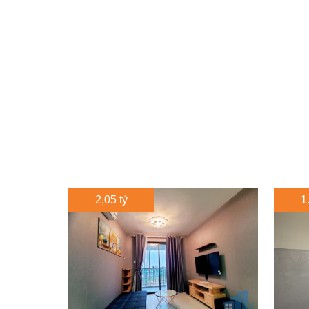
2,05 tỷ
1