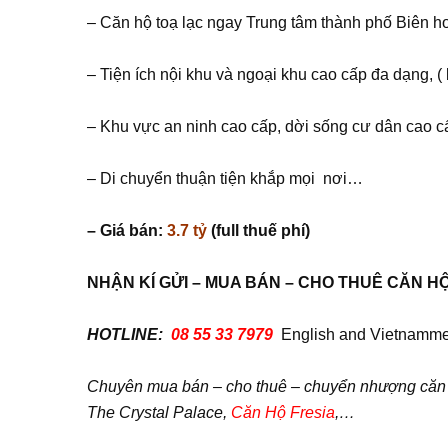
– Căn hộ toạ lạc ngay Trung tâm thành phố Biên h
– Tiện ích nội khu và ngoại khu cao cấp đa dạng, 
– Khu vực an ninh cao cấp, dời sống cư dân cao c
– Di chuyển thuận tiện khắp mọi nơi…
– Giá bán:
3.7 tỷ
(full thuế phí)
NH
Ậ
N KÍ G
Ử
I – MUA BÁN – CHO THUÊ C
Ă
N H
HOTLINE:
08 55 33 7979
English and Vietnamme
Chuyên mua bán – cho thuê – chuyển nhượng căn hộ
The Crystal Palace,
Căn Hộ Fresia
,…