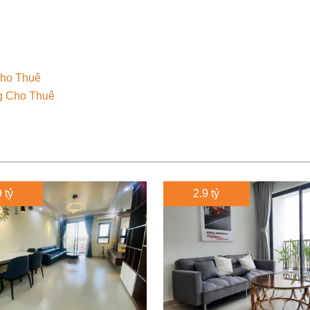
ho Thuê
g Cho Thuê
 tỷ
2.9 tỷ