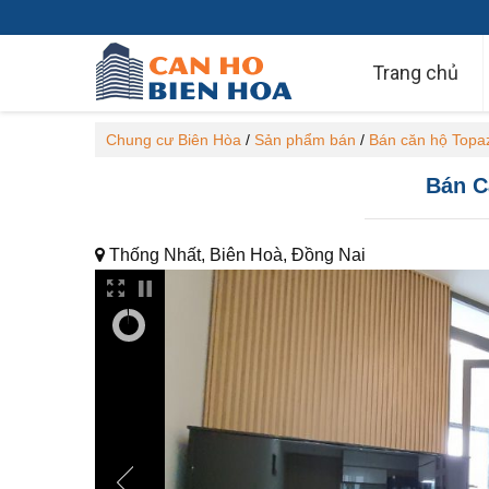
Trang chủ
Chung cư Biên Hòa
/
Sản phẩm bán
/
Bán căn hộ Topa
Bán C
Thống Nhất, Biên Hoà, Đồng Nai