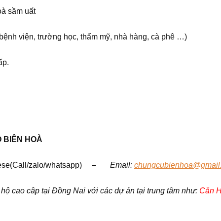
oà sầm uất
( bệnh viện, trường học, thẩm mỹ, nhà hàng, cà phê …)
ấp.
Ộ
BIÊN HOÀ
se(Call/zalo/whatsapp)
–
Em
ail:
chungcubienhoa@gmail
 cao câp tại Đồng Nai với các dự án tại trung tâm như:
Căn H