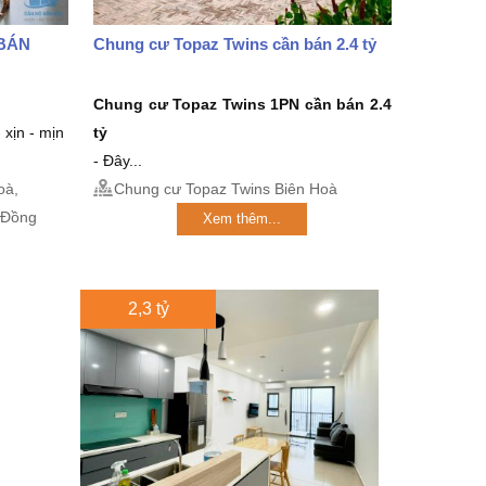
BÁN
Chung cư Topaz Twins cần bán 2.4 tỷ
Chung cư Topaz Twins 1PN
cần bán 2.4
 xịn - mịn
tỷ
- Đây...
oà,
Chung cư Topaz Twins Biên Hoà
 Đồng
Xem thêm...
2,3 tỷ