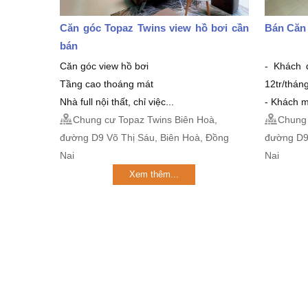
Căn góc Topaz Twins view hồ bơi cần
Bán Căn
bán
Căn góc view hồ bơi
- Khách 
Tầng cao thoáng mát
12tr/thán
Nhà full nội thất, chỉ việc...
- Khách m
Chung cư Topaz Twins Biên Hoà,
Chung 
đường D9 Võ Thị Sáu, Biên Hoà, Đồng
đường D9
Nai
Nai
Xem thêm...