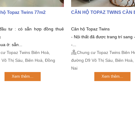
 hộ Topaz Twins 77m2
CĂN HỘ TOPAZ TWINS CẦN 
đầu tư : có sẵn hợp đồng thuê
Căn hộ Topaz Twins
g
- Nội thất đã được trang trí sang -
ua ở: sẵn...
-...
cư Topaz Twins Biên Hoà,
Chung cư Topaz Twins Biên H
 Võ Thị Sáu, Biên Hoà, Đồng
đường D9 Võ Thị Sáu, Biên Hoà,
Nai
Xem thêm...
Xem thêm...