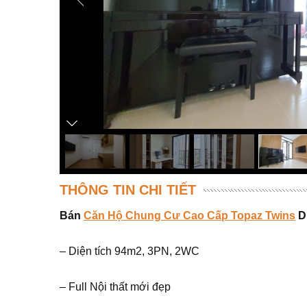
THÔNG TIN CHI TIẾT
Bán
Căn Hộ Chung Cư Cao Cấp Topaz Twins
D
– Diện tích 94m2, 3PN, 2WC
– Full Nội thất mới đẹp