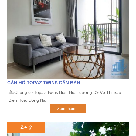
CĂN HỘ TOPAZ TWINS CẦN BÁN
Chung cư Topaz Twins Biên Hoà, đường D9 Võ Thị Sáu,
Biên Hoà, Đồng Nai
Xem thêm...
2,4 tỷ