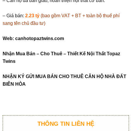
– Căn hộ đã bàn giao, hoàn thiện nội thất cơ bản.
– Giá bán:
2.23 tỷ
(bao gồm VAT + BT + toàn bộ thuế phí
sang tên chủ đầu tư)
Web: canhotopaztwins.com
Nhận Mua Bán – Cho Thuê – Thiết Kế Nội Thất Topaz
Twins
NH
Ậ
N KÝ G
Ử
I MUA BÁN CHO THUÊ C
Ă
N H
Ộ
NHÀ
ĐẤ
T
BIÊN HÒA
THÔNG TIN LIÊN HỆ