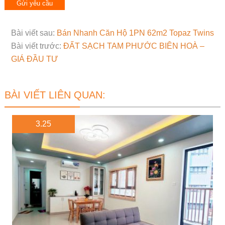
Bài viết sau:
Bán Nhanh Căn Hộ 1PN 62m2 Topaz Twins
Bài viết trước:
ĐẤT SẠCH TAM PHƯỚC BIÊN HOÀ –
GIÁ ĐẦU TƯ
BÀI VIẾT LIÊN QUAN:
3.25