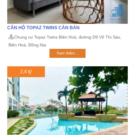
CĂN HỘ TOPAZ TWINS CẦN BÁN
Chung cư Topaz Twins Biên Hoà, đường D9 Võ Thị Sáu,
Biên Hoà, Đồng Nai
Xem thêm...
2,4 tỷ