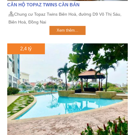
CĂN HỘ TOPAZ TWINS CẦN BÁN
Chung cư Topaz Twins Biên Hoà, đường D9 Võ Thị Sáu,
Biên Hoà, Đồng Nai
Xem thêm...
2,4 tỷ