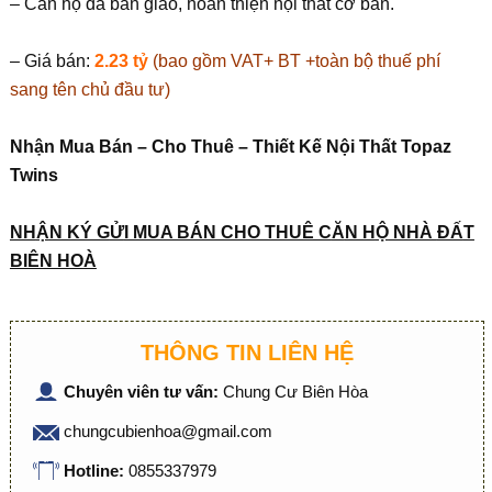
– Căn hộ đã bàn giao, hoàn thiện nội thất cơ bản.
– Giá bán:
2.23 tỷ
(bao gồm VAT+ BT +toàn bộ thuế phí
sang tên chủ đầu tư)
Nhận Mua Bán – Cho Thuê – Thiết Kế Nội Thất Topaz
Twins
NH
Ậ
N KÝ G
Ử
I MUA BÁN CHO THUÊ C
Ă
N H
Ộ
NHÀ
ĐẤ
T
BIÊN HOÀ
THÔNG TIN LIÊN HỆ
Chuyên viên tư vấn:
Chung Cư Biên Hòa
chungcubienhoa@gmail.com
Hotline:
0855337979