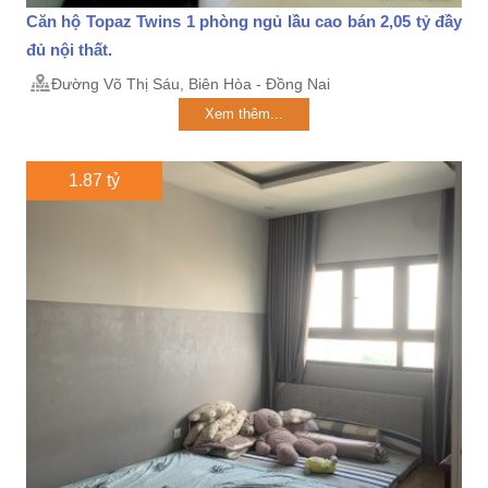
Căn hộ Topaz Twins 1 phòng ngủ lầu cao bán 2,05 tỷ đầy
đủ nội thất.
Đường Võ Thị Sáu, Biên Hòa - Đồng Nai
Xem thêm...
1.87 tỷ