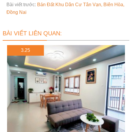
Bài viết trước:
Bán Đất Khu Dân Cư Tân Vạn, Biên Hòa,
Đồng Nai
BÀI VIẾT LIÊN QUAN:
3.25