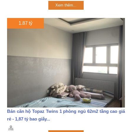
Xem thêm...
1.87 tỷ
Bán căn hộ Topaz Twins 1 phòng ngủ 62m2 tầng cao giá
rẻ - 1,87 tỷ bao giấy...