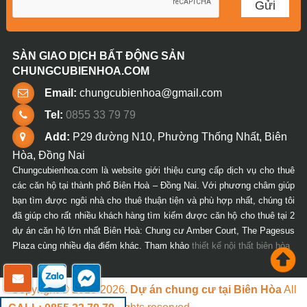
SÀN GIAO DỊCH BẤT ĐỘNG SẢN
CHUNGCUBIENHOA.COM
Email:
chungcubienhoa@gmail.com
Tel:
0855 33 79 79
Add:
P29 đường N10, Phường Thống Nhất, Biên
Hòa, Đồng Nai
Chungcubienhoa.com là website giới thiệu cung cấp dịch vụ cho thuê
các căn hộ tại thành phố Biên Hoà – Đồng Nai. Với phương châm giúp
bạn tìm được ngôi nhà cho thuê thuận tiện và phù hợp nhất, chúng tôi
đã giúp cho rất nhiều khách hàng tìm kiếm được căn hộ cho thuê tại 2
dự án căn hộ lớn nhất Biên Hoà: Chung cư Amber Court, The Pagesus
Plaza cùng nhiều địa điểm khác. Tham khảo
thiết kế nội thất biên hòa
Copyright © 2018-2026.
Dự án chung cư tại Biên Hòa
All