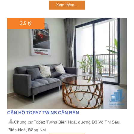
Xem thêm...
2.9 tỷ
CĂN HỘ TOPAZ TWINS CẦN BÁN
Chung cư Topaz Twins Biên Hoà, đường D9 Võ Thị Sáu,
Biên Hoà, Đồng Nai