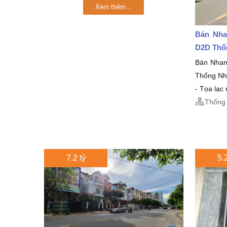
Xem thêm...
Bán Nha
D2D Thố
Bán Nha
Thống Nh
- Tọa lạc
Thống 
7.2 tỷ
5.2