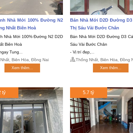
nh Nhà Mới 100% Đường N2
Bán Nhà Mới D2D Đường D3
ng Nhất Biên Hoà
Thị Sáu Vài Bước Chân
nh Nhà Mới 100% Đường N2 D2D
Bán Nhà Mới D2D Đường D3 Cá
ất Biên Hoà
Sáu Vài Bước Chân
 ngay Tung...
- Vị trí đẹp,...
Nhất, Biên Hòa, Đồng Nai
Thống Nhất, Biên Hòa, Đồng 
Xem thêm...
Xem thêm...
 tỷ
5.7 tỷ