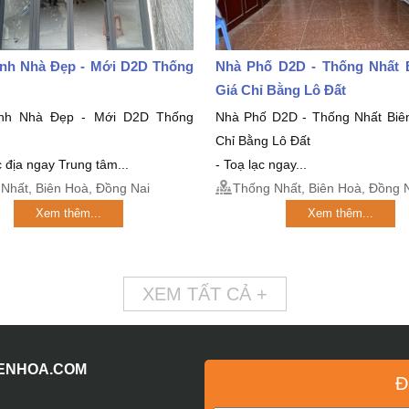
nh Nhà Đẹp - Mới D2D Thống
Nhà Phố D2D - Thống Nhất 
Giá Chỉ Bằng Lô Đất
nh Nhà Đẹp - Mới D2D Thống
Nhà Phố D2D - Thống Nhất Biê
Chỉ Bằng Lô Đất
ắc địa ngay Trung tâm...
- Toạ lạc ngay...
Nhất, Biên Hoà, Đồng Nai
Thống Nhất, Biên Hoà, Đồng 
Xem thêm...
Xem thêm...
XEM TẤT CẢ +
IENHOA.COM
Đ