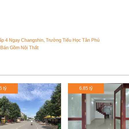
p 4 Ngay Changshin, Trường Tiểu Học Tân Phú
 Bán Gồm Nội Thất
5 tỷ
6.85 tỷ