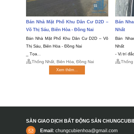
Bán Nhà Mặt Phố Khu Dân Cư D2D –
Bán Nha
Võ Thị Sáu, Biên Hòa - Đồng Nai
Nhất
Bán Nhà Mặt Phố Khu Dân Cư D2D – Võ
Bán Nha
Thị Sáu, Biên Hòa - Đồng Nai
Nhất
_ Tọa...
- Vị trí đ
Thống Nhất, Biên Hòa, Đồng Nai
Thống 
Xem thêm...
SÀN GIAO DỊCH BẤT ĐỘNG SẢN CHUNGCUB
Email:
chungcubienhoa@gmail.com