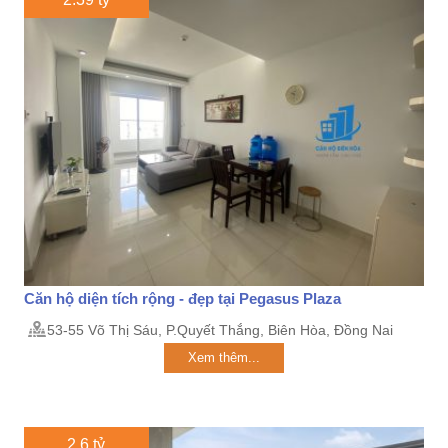
Căn hộ diện tích rộng - đẹp tại Pegasus Plaza
53-55 Võ Thị Sáu, P.Quyết Thắng, Biên Hòa, Đồng Nai
Xem thêm...
2.6 tỷ