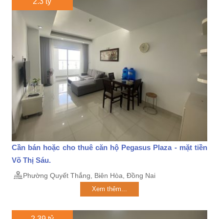
2.3 tỷ
Cần bán hoặc cho thuê căn hộ Pegasus Plaza - mặt tiền
Võ Thị Sáu.
Phường Quyết Thắng, Biên Hòa, Đồng Nai
Xem thêm...
2.39 tỷ