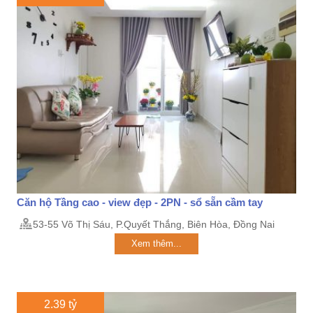
Căn hộ Tầng cao - view đẹp - 2PN - sổ sẵn cầm tay
53-55 Võ Thị Sáu, P.Quyết Thắng, Biên Hòa, Đồng Nai
Xem thêm...
2.39 tỷ