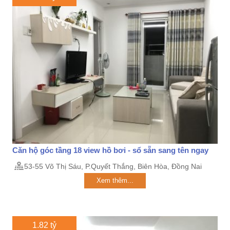
Căn hộ góc tầng 18 view hồ bơi - sổ sẵn sang tên ngay
53-55 Võ Thị Sáu, P.Quyết Thắng, Biên Hòa, Đồng Nai
Xem thêm...
1.82 tỷ