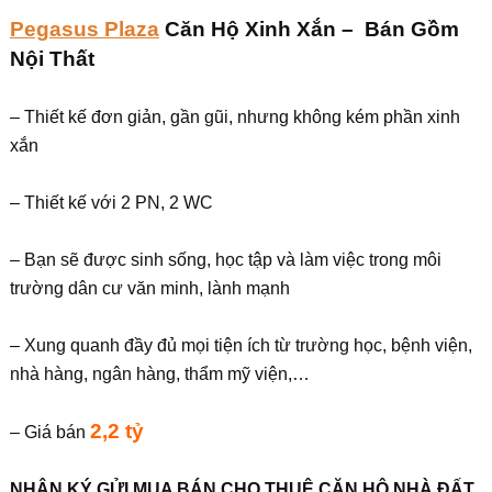
Pegasus Plaza
Căn Hộ Xinh Xắn – Bán Gồm
Nội Thất
– Thiết kế đơn giản, gần gũi, nhưng không kém phần xinh
xắn
– Thiết kế với 2 PN, 2 WC
– Bạn sẽ được sinh sống, học tập và làm việc trong môi
trường dân cư văn minh, lành mạnh
– Xung quanh đầy đủ mọi tiện ích từ trường học, bệnh viện,
nhà hàng, ngân hàng, thẩm mỹ viện,…
2,2 tỷ
– Giá bán
NHẬN KÝ GỬI MUA BÁN CHO THUÊ CĂN HỘ NHÀ ĐẤT