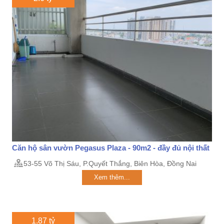
Căn hộ sân vườn Pegasus Plaza - 90m2 - đầy đủ nội thất
53-55 Võ Thị Sáu, P.Quyết Thắng, Biên Hòa, Đồng Nai
Xem thêm...
1.87 tỷ