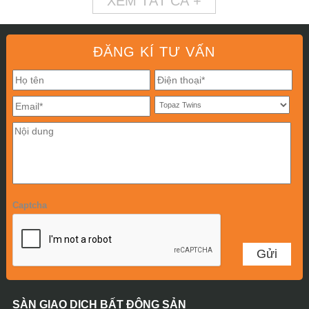
XEM TẤT CẢ +
ĐĂNG KÍ TƯ VẤN
Captcha
SÀN GIAO DỊCH BẤT ĐỘNG SẢN