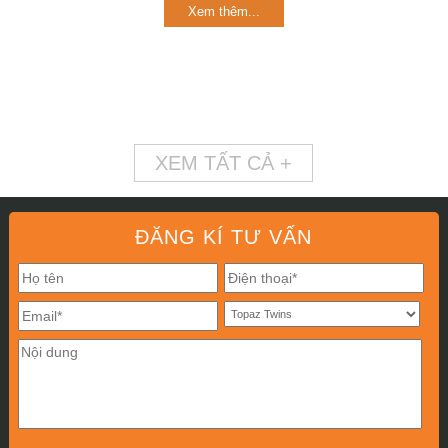
Xem thêm...
XEM TẤT CẢ +
ĐĂNG KÍ TƯ VẤN