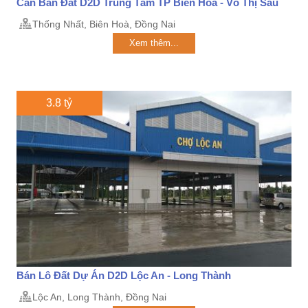
Cần Bán Đất D2D Trung Tâm TP Biên Hòa - Võ Thị Sáu
Thống Nhất, Biên Hoà, Đồng Nai
Xem thêm...
3.8 tỷ
Bán Lô Đất Dự Án D2D Lộc An - Long Thành
Lộc An, Long Thành, Đồng Nai