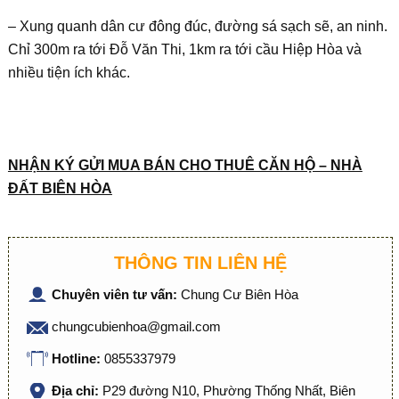
– Xung quanh dân cư đông đúc, đường sá sạch sẽ, an ninh.
Chỉ 300m ra tới Đỗ Văn Thi, 1km ra tới cầu Hiệp Hòa và
nhiều tiện ích khác.
NHẬN KÝ GỬI MUA BÁN CHO THUÊ CĂN HỘ – NHÀ
ĐẤT BIÊN HÒA
THÔNG TIN LIÊN HỆ
Chuyên viên tư vấn:
Chung Cư Biên Hòa
chungcubienhoa@gmail.com
Hotline:
0855337979
Địa chỉ:
P29 đường N10, Phường Thống Nhất, Biên