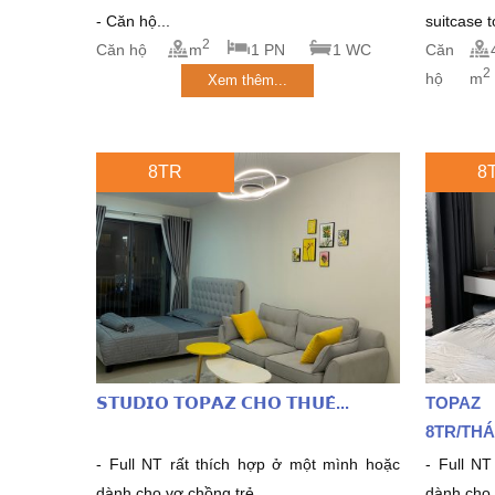
- Căn hộ...
suitcase 
2
Căn hộ
m
1 PN
1 WC
Căn
2
hộ
m
Xem thêm...
8TR
8
𝗦𝗧𝗨𝗗𝗜𝗢 𝗧𝗢𝗣𝗔𝗭 𝗖𝗛𝗢 𝗧𝗛𝗨𝗘̂...
TOPAZ
8TR/THA
- Full NT rất thích hợp ở một mình hoặc
- Full NT 
dành cho vợ chồng trẻ
dành cho v