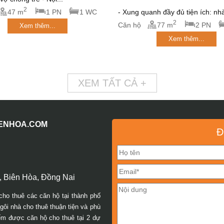
2
47 m
1 PN
1 WC
- Xung quanh đầy đủ tiện ích: nhà
2
Căn hộ
77 m
2 PN
Xem thêm...
Xem thêm...
XEM TẤT CẢ +
IENHOA.COM
Đ
 Biên Hòa, Đồng Nai
cho thuê các căn hộ tại thành phố
ôi nhà cho thuê thuận tiện và phù
iếm được căn hộ cho thuê tại 2 dự