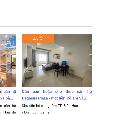
2.3 tỷ
án căn hộ
Cần bán hoặc cho thuê căn hộ
 Hoà...
Pegasus Plaza - mặt tiền Võ Thị Sáu.
án căn hộ
Khu căn hộ trung tâm TP Biên Hòa.
ên Hoà đủ
- Diện tích: 82m2.