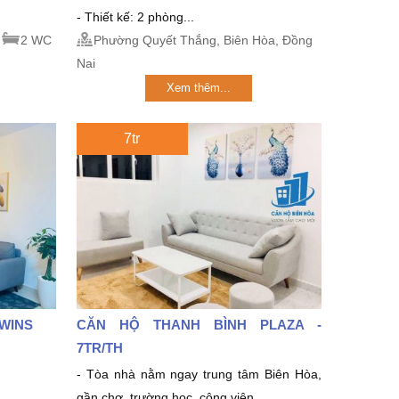
- Thiết kế: 2 phòng...
2 WC
Phường Quyết Thắng, Biên Hòa, Đồng
Nai
Xem thêm...
7tr
TWINS
CĂN HỘ THANH BÌNH PLAZA -
7TR/TH
- Tòa nhà nằm ngay trung tâm Biên Hòa,
gần chợ, trường học, công viên,...