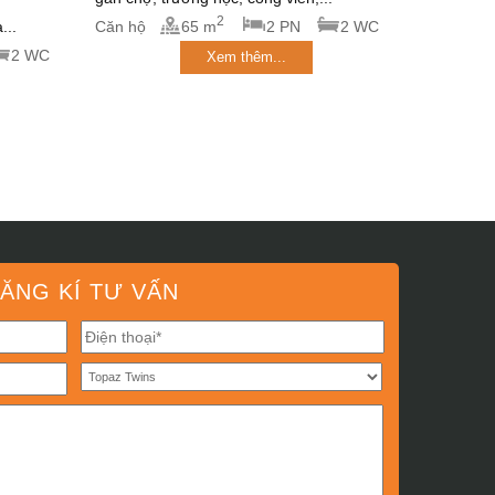
2
...
Căn hộ
65 m
2 PN
2 WC
2 WC
Xem thêm...
ĂNG KÍ TƯ VẤN