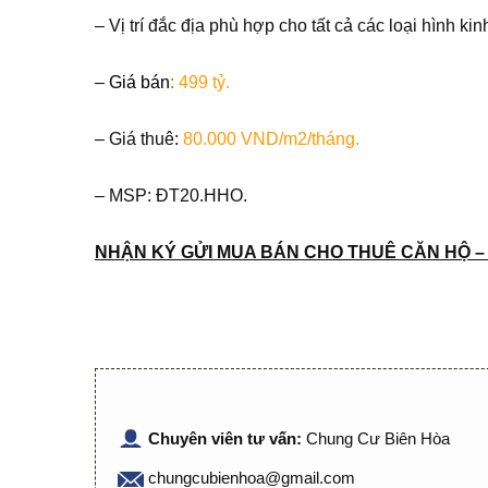
– Vị trí đắc địa phù hợp cho tất cả các loại hình k
–
Giá bán
:
499 tỷ.
– Giá thuê:
80.000 VND/m2/tháng.
– MSP: ĐT20.HHO.
NHẬN KÝ GỬI MUA BÁN CHO THUÊ CĂN HỘ –
Chuyên viên tư vấn:
Chung Cư Biên Hòa
chungcubienhoa@gmail.com