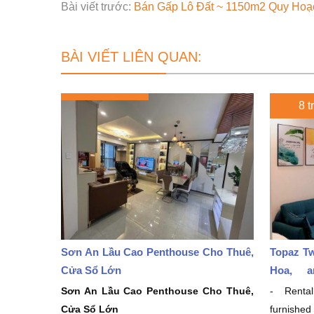
Bài viết trước:
Bán Gấp Lô Đất ~ 1150m2 Quy Hoạ
BÀI VIẾT LIÊN QUAN:
8 t
Sơn An Lầu Cao Penthouse Cho Thuê,
Topaz Tw
Cửa Sổ Lớn
Hoa, a
million/
Sơn An Lầu Cao Penthouse Cho Thuê,
- Rental
Cửa Sổ Lớn
furnishe