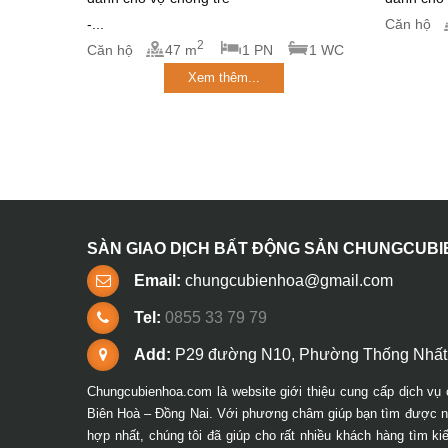
-...
Căn hộ
2
Căn hộ
47 m
1 PN
1 WC
Xem thêm...
SÀN GIAO DỊCH BẤT ĐỘNG SẢN CHUNGCUB
Email:
chungcubienhoa@gmail.com
Tel:
0855 33 79 79
Add:
P29 đường N10, Phường Thống Nhất,
Chungcubienhoa.com là website giới thiệu cung cấp dịch vụ 
Biên Hoà – Đồng Nai. Với phương châm giúp bạn tìm được ng
hợp nhất, chúng tôi đã giúp cho rất nhiều khách hàng tìm k