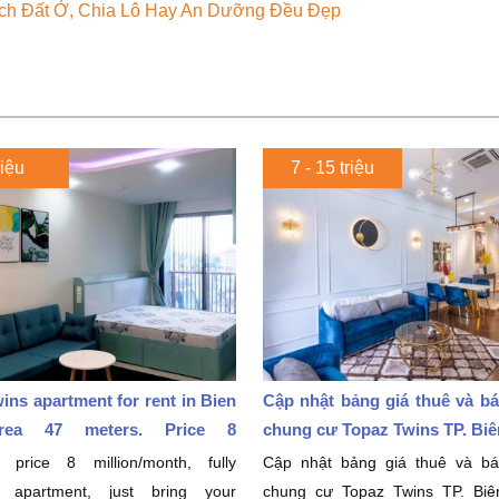
ch Đất Ở, Chia Lô Hay An Dưỡng Đều Đẹp
riệu
7 - 15 triệu
ins apartment for rent in Bien
Cập nhật bảng giá thuê và b
rea 47 meters. Price 8
chung cư Topaz Twins TP. Biên
month
 price 8 million/month, fully
Cập nhật bảng giá thuê và b
d apartment, just bring your
chung cư Topaz Twins TP. Bi