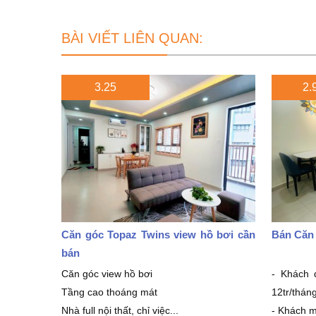
BÀI VIẾT LIÊN QUAN:
3.25
2.9
Căn góc Topaz Twins view hồ bơi cần
Bán Căn
bán
Căn góc view hồ bơi
- Khách 
Tầng cao thoáng mát
12tr/thán
Nhà full nội thất, chỉ việc...
- Khách m