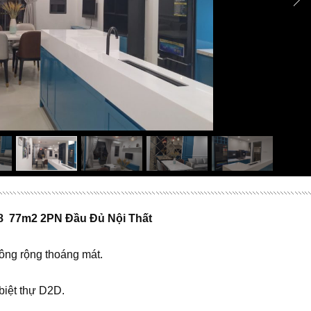
8 77m2 2PN Đầu Đủ Nội Thất
ông rộng thoáng mát.
iệt thự D2D.