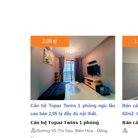
2,05 tỷ
1
Căn hộ Topaz Twins 1 phòng ngủ lầu
Bán că
cao bán 2,05 tỷ đầy đủ nội thất.
62m2 t
giấy...
𝗖𝗮̆𝗻 𝗵𝗼̣̂ 𝗧𝗼𝗽𝗮𝘇 𝗧𝘄𝗶𝗻𝘀 𝟭 𝗽𝗵𝗼̀𝗻𝗴...
𝗕𝗮́𝗻 𝗰𝗮
Đường Võ Thị Sáu, Biên Hòa - Đồng