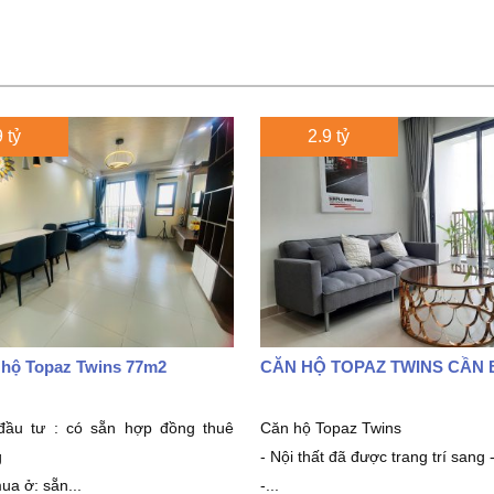
 tỷ
2.9 tỷ
 hộ Topaz Twins 77m2
CĂN HỘ TOPAZ TWINS CẦN 
đầu tư : có sẵn hợp đồng thuê
Căn hộ Topaz Twins
g
- Nội thất đã được trang trí sang -
ua ở: sẵn...
-...