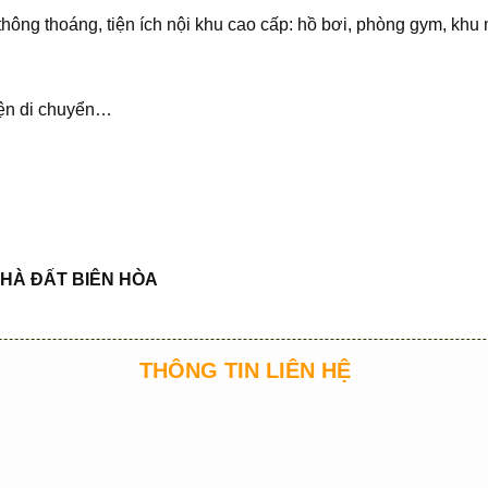
thông thoáng, tiện ích nội khu cao cấp: hồ bơi, phòng gym, khu m
tiện di chuyển…
HÀ
ĐẤ
T BIÊN HÒA
THÔNG TIN LIÊN HỆ