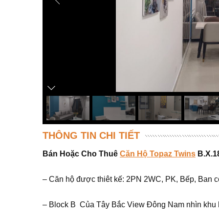
THÔNG TIN CHI TIẾT
Bán Hoặc Cho Thuê
Căn Hộ Topaz Twins
B.X.1
– Căn hộ được thiêt kế: 2PN 2WC, PK, Bếp, Ban c
– Block B Của Tây Bắc View Đông Nam nhìn khu b