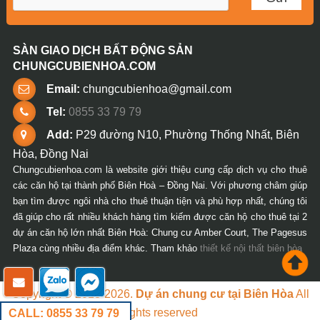
SÀN GIAO DỊCH BẤT ĐỘNG SẢN
CHUNGCUBIENHOA.COM
Email:
chungcubienhoa@gmail.com
Tel:
0855 33 79 79
Add:
P29 đường N10, Phường Thống Nhất, Biên
Hòa, Đồng Nai
Chungcubienhoa.com là website giới thiệu cung cấp dịch vụ cho thuê
các căn hộ tại thành phố Biên Hoà – Đồng Nai. Với phương châm giúp
bạn tìm được ngôi nhà cho thuê thuận tiện và phù hợp nhất, chúng tôi
đã giúp cho rất nhiều khách hàng tìm kiếm được căn hộ cho thuê tại 2
dự án căn hộ lớn nhất Biên Hoà: Chung cư Amber Court, The Pagesus
Plaza cùng nhiều địa điểm khác. Tham khảo
thiết kế nội thất biên hòa
Copyright © 2018-2026.
Dự án chung cư tại Biên Hòa
All
rights reserved
CALL: 0855 33 79 79