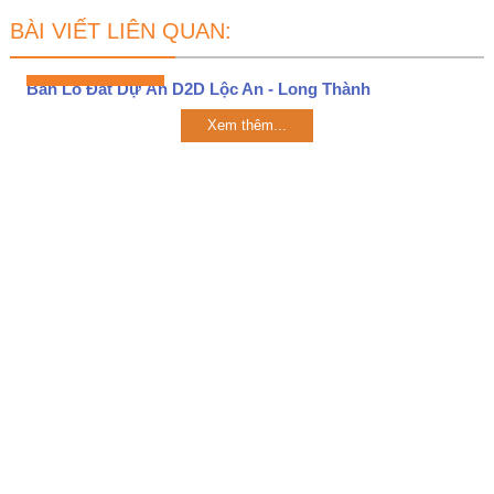
BÀI VIẾT LIÊN QUAN:
Bán Lô Đất Dự Án D2D Lộc An - Long Thành
Xem thêm...