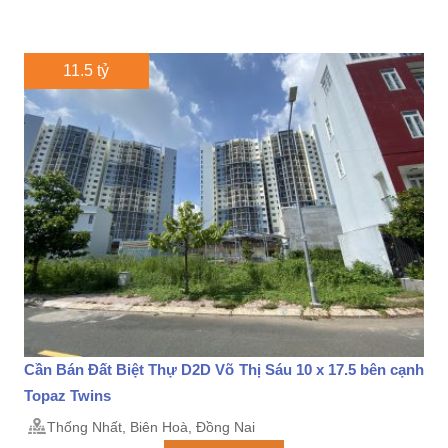
11.5 tỷ
Cần Bán Đất Biệt Thự D2D Võ Thị Sáu 10 x 17.5 bên cạnh
Topaz Twins
Thống Nhất, Biên Hoà, Đồng Nai