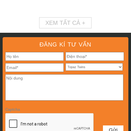
XEM TẤT CẢ +
ĐĂNG KÍ TƯ VẤN
Captcha