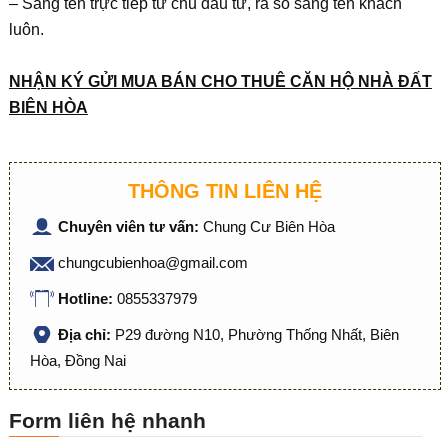
– Sang tên trực tiếp từ chủ đầu tư, ra sổ sang tên khách
luôn.
NHẬN KÝ GỬI MUA BÁN CHO THUÊ CĂN HỘ NHÀ ĐẤT
BIÊN HÒA
THÔNG TIN LIÊN HỆ
Chuyên viên tư vấn:
Chung Cư Biên Hòa
chungcubienhoa@gmail.com
Hotline:
0855337979
Địa chỉ:
P29 đường N10, Phường Thống Nhất, Biên
Hòa, Đồng Nai
Form liên hệ nhanh