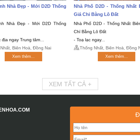
nh Nhà Đẹp - Mới D2D Thống
Nhà Phố D2D - Thống Nhất 
Giá Chỉ Bằng Lô Đất
nh Nhà Đẹp - Mới D2D Thống
Nhà Phố D2D - Thống Nhất Biê
Chỉ Bằng Lô Đất
ắc địa ngay Trung tâm...
- Toạ lạc ngay...
Nhất, Biên Hoà, Đồng Nai
Thống Nhất, Biên Hoà, Đồng 
Xem thêm...
Xem thêm...
XEM TẤT CẢ +
IENHOA.COM
Đ