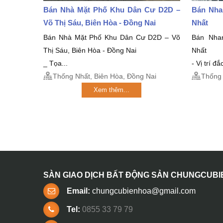
Bán Nhà Mặt Phố Khu Dân Cư D2D –
Bán Nha
Võ Thị Sáu, Biên Hòa - Đồng Nai
Nhất
Bán Nhà Mặt Phố Khu Dân Cư D2D – Võ
Bán Nha
Thị Sáu, Biên Hòa - Đồng Nai
Nhất
_ Tọa...
- Vị trí đ
Thống Nhất, Biên Hòa, Đồng Nai
Thống 
Xem thêm...
SÀN GIAO DỊCH BẤT ĐỘNG SẢN CHUNGCUB
Email:
chungcubienhoa@gmail.com
Tel:
0855 33 79 79