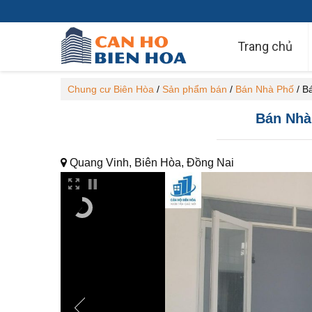
Trang chủ
Chung cư Biên Hòa
/
Sản phẩm bán
/
Bán Nhà Phố
/
Bá
Bán Nhà 
Quang Vinh, Biên Hòa, Đồng Nai