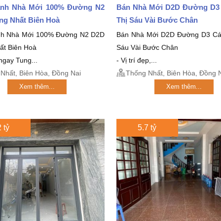
nh Nhà Mới 100% Đường N2
Bán Nhà Mới D2D Đường D3
ng Nhất Biên Hoà
Thị Sáu Vài Bước Chân
nh Nhà Mới 100% Đường N2 D2D
Bán Nhà Mới D2D Đường D3 Cá
ất Biên Hoà
Sáu Vài Bước Chân
 ngay Tung...
- Vị trí đẹp,...
Nhất, Biên Hòa, Đồng Nai
Thống Nhất, Biên Hòa, Đồng 
Xem thêm...
Xem thêm...
 tỷ
5.7 tỷ