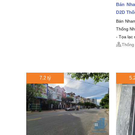
Bán Nha
D2D Thố
Bán Nha
Thống Nh
- Tọa lạc
Thống 
7.2 tỷ
5.2