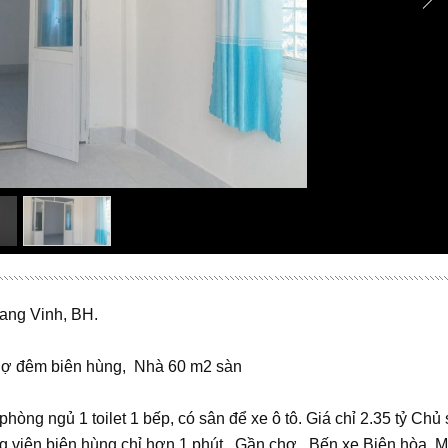
uang Vinh, BH.
chợ đêm biên hùng, Nhà 60 m2 sàn
g ngủ 1 toilet 1 bếp, có sân để xe ô tô. Giá chỉ 2.35 tỷ Chủ s
g viên biên hùng chỉ hơn 1 phút , Gần chợ , Bến xe Biên hòa,