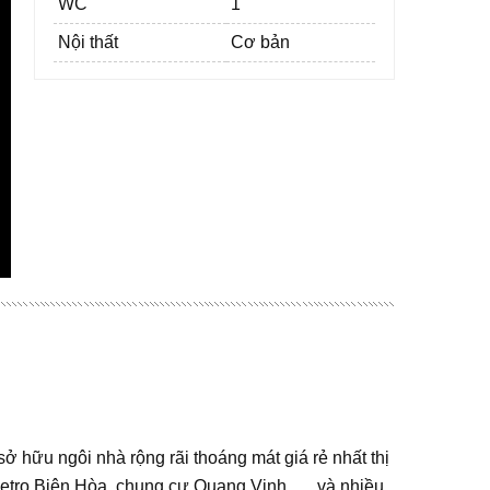
WC
1
Nội thất
Cơ bản
ở hữu ngôi nhà rộng rãi thoáng mát giá rẻ nhất thị
 Metro Biên Hòa, chung cư Quang Vinh, … và nhiều