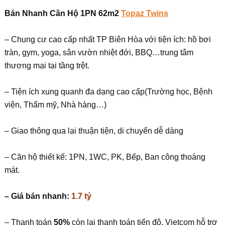
Bán Nhanh Căn Hộ 1PN 62m2
Topaz Twins
– Chung cư cao cấp nhất TP Biên Hòa với tiện ích: hồ bơi
tràn, gym, yoga, sân vườn nhiệt đới, BBQ…trung tâm
thương mại tại tầng trệt.
– Tiện ích xung quanh đa dạng cao cấp(Trường học, Bệnh
viện, Thẩm mỹ, Nhà hàng…)
– Giao thông qua lại thuận tiện, di chuyển dễ dàng
– Căn hộ thiết kế: 1PN, 1WC, PK, Bếp, Ban công thoáng
mát.
– Giá bán nhanh:
1.7 tỷ
– Thanh toán
50%
còn lại thanh toán tiến độ, Vietcom hỗ trợ