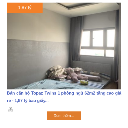
1.87 tỷ
Bán căn hộ Topaz Twins 1 phòng ngủ 62m2 tầng cao giá
rẻ - 1,87 tỷ bao giấy...
Xem thêm...