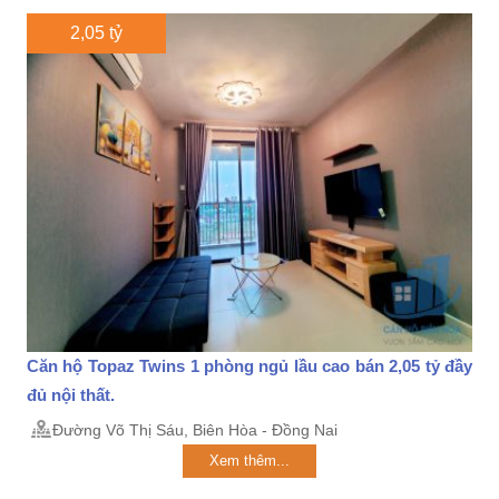
2,05 tỷ
Căn hộ Topaz Twins 1 phòng ngủ lầu cao bán 2,05 tỷ đầy
đủ nội thất.
Đường Võ Thị Sáu, Biên Hòa - Đồng Nai
Xem thêm...