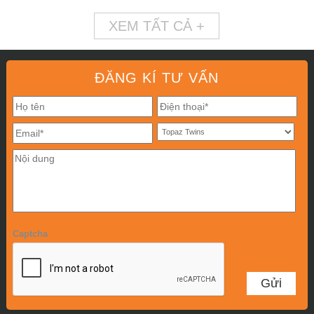
XEM TẤT CẢ +
ĐĂNG KÍ TƯ VẤN
Captcha