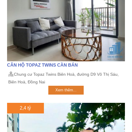
CĂN HỘ TOPAZ TWINS CẦN BÁN
Chung cư Topaz Twins Biên Hoà, đường D9 Võ Thị Sáu,
Biên Hoà, Đồng Nai
Xem thêm...
2,4 tỷ