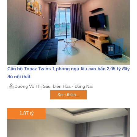
Căn hộ Topaz Twins 1 phòng ngủ lầu cao bán 2,05 tỷ đầy
đủ nội thất.
Đường Võ Thị Sáu, Biên Hòa - Đồng Nai
Xem thêm...
1.87 tỷ