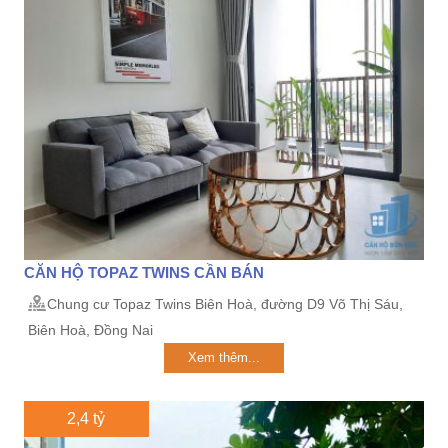
CĂN HỘ TOPAZ TWINS CẦN BÁN
Chung cư Topaz Twins Biên Hoà, đường D9 Võ Thị Sáu,
Biên Hoà, Đồng Nai
Xem thêm...
2,4 tỷ