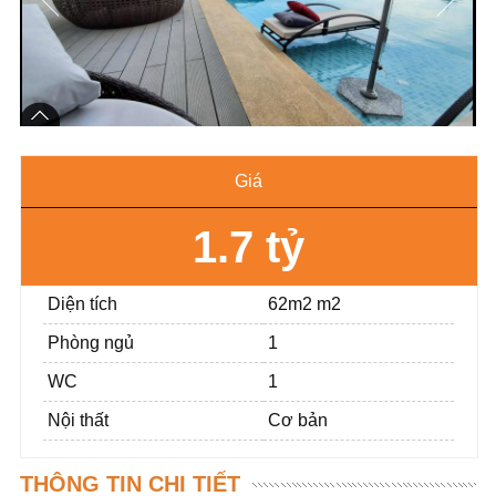
Giá
1.7 tỷ
Diện tích
62m2 m2
Phòng ngủ
1
WC
1
Nội thất
Cơ bản
THÔNG TIN CHI TIẾT