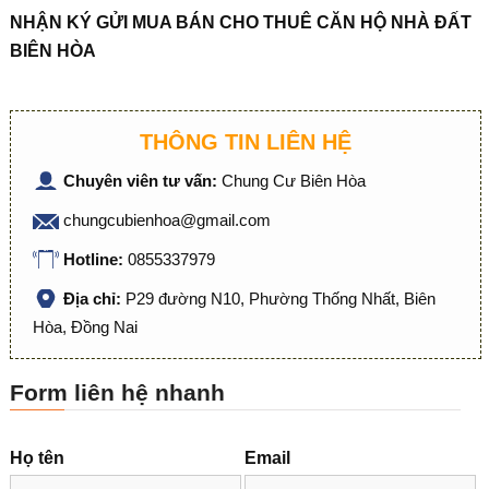
NH
Ậ
N KÝ G
Ử
I MUA BÁN CHO THUÊ C
Ă
N H
Ộ
NHÀ
ĐẤ
T
BIÊN HÒA
THÔNG TIN LIÊN HỆ
Chuyên viên tư vấn:
Chung Cư Biên Hòa
chungcubienhoa@gmail.com
Hotline:
0855337979
Địa chỉ:
P29 đường N10, Phường Thống Nhất, Biên
Hòa, Đồng Nai
Form liên hệ nhanh
Họ tên
Email