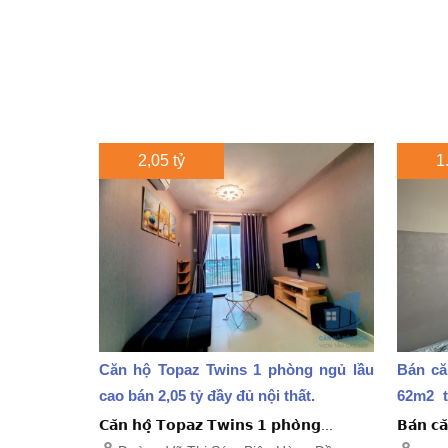
2,05 tỷ
1
Căn hộ Topaz Twins 1 phòng ngủ lầu
Bán că
cao bán 2,05 tỷ đầy đủ nội thất.
62m2 t
giấy...
𝗖𝗮̆𝗻 𝗵𝗼̣̂ 𝗧𝗼𝗽𝗮𝘇 𝗧𝘄𝗶𝗻𝘀 𝟭 𝗽𝗵𝗼̀𝗻𝗴...
𝗕𝗮́𝗻 𝗰𝗮