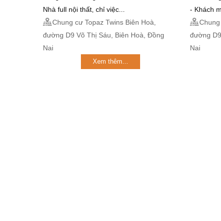
Nhà full nội thất, chỉ việc...
- Khách m
Chung cư Topaz Twins Biên Hoà,
Chung 
đường D9 Võ Thị Sáu, Biên Hoà, Đồng
đường D9
Nai
Nai
Xem thêm...