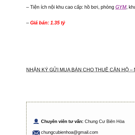
– Tiện ích nội khu cao cấp: hồ bơi, phòng
GYM
, kh
–
Giá bán: 1.35 tỷ
NHẬN KÝ GỬI MUA BÁN CHO THUÊ CĂN HỘ – 
Chuyên viên tư vấn:
Chung Cư Biên Hòa
chungcubienhoa@gmail.com