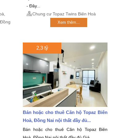
- Đây...
oà,
Chung cư Topaz Twins Biên Hoà
 Đồng
Xem thêm...
2,3 tỷ
Bán hoặc cho thuê Căn hộ Topaz Biên
Hoà, Đồng Nai nội thất đầy đủ...
Bán hoặc cho thuê Căn hộ Topaz Biên
Hoà, Đồng Nai nội thất đầy đủ Giá...