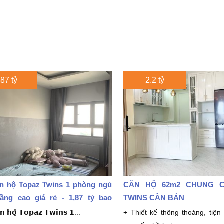
.87 tỷ
2.2 tỷ
n hộ Topaz Twins 1 phòng ngủ
CĂN HỘ 62m2 CHUNG 
ầng cao giá rẻ - 1,87 tỷ bao
TWINS CẦN BÁN
̆𝗻 𝗵𝗼̣̂ 𝗧𝗼𝗽𝗮𝘇 𝗧𝘄𝗶𝗻𝘀 𝟭...
+ Thiết kế thông thoáng, tiện