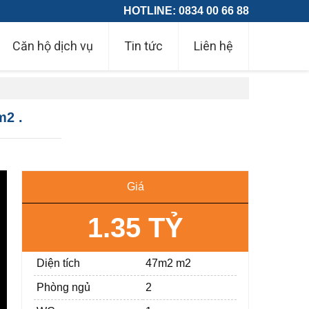
HOTLINE: 0834 00 66 88
Căn hộ dịch vụ
Tin tức
Liên hệ
m2 .
Giá
1.35 TỶ
Diện tích
47m2 m2
Phòng ngủ
2