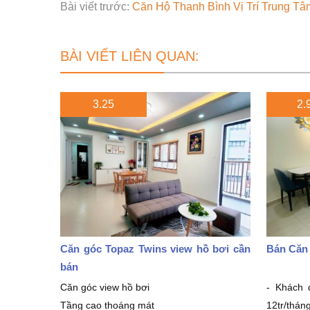
Bài viết trước:
Căn Hộ Thanh Bình Vị Trí Trung T
BÀI VIẾT LIÊN QUAN:
3.25
2.9
Căn góc Topaz Twins view hồ bơi cần
Bán Căn
bán
Căn góc view hồ bơi
- Khách 
Tầng cao thoáng mát
12tr/thán