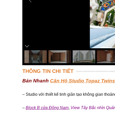
THÔNG TIN CHI TIẾT
Bán Nhanh
Căn Hộ Studio Topaz Twins
– Studio với thiết kế tinh giản tạo không gian tho
–
Block B cửa Đông Nam
,
View Tây Bắc nhìn Quả