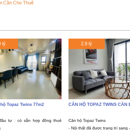
âm Cần Cho Thuê
 tỷ
2.9 tỷ
 hộ Topaz Twins 77m2
CĂN HỘ TOPAZ TWINS CẦN 
đầu tư : có sẵn hợp đồng thuê
Căn hộ Topaz Twins
g
- Nội thất đã được trang trí sang -