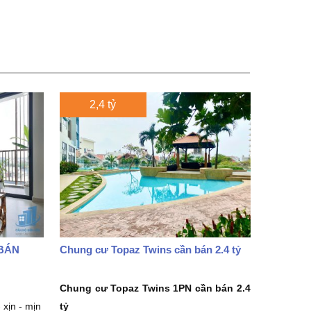
2,4 tỷ
BÁN
Chung cư Topaz Twins cần bán 2.4 tỷ
Chung cư Topaz Twins 1PN
cần bán 2.4
 xịn - mịn
tỷ