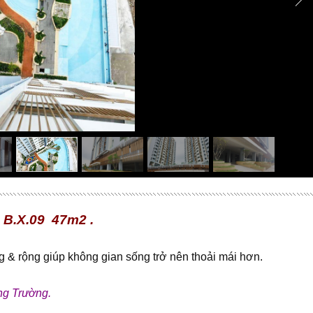
B.X.09 47m2 .
áng & rộng giúp không gian sống trở nên thoải mái hơn.
ng Trường.