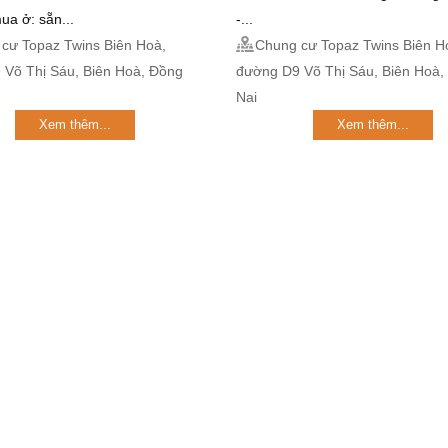
ua ở: sẵn...
-...
cư Topaz Twins Biên Hoà,
Chung cư Topaz Twins Biên H
 Võ Thị Sáu, Biên Hoà, Đồng
đường D9 Võ Thị Sáu, Biên Hoà,
Nai
Xem thêm...
Xem thêm...