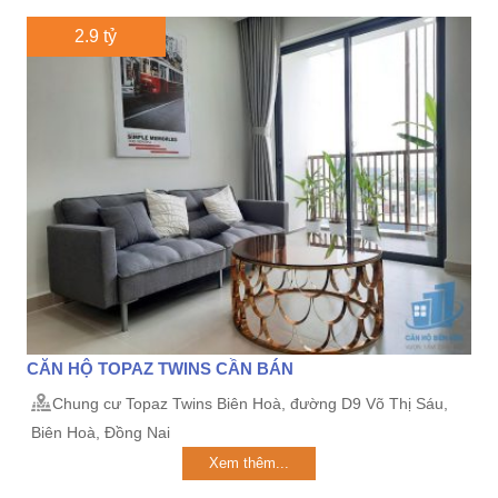
2.9 tỷ
CĂN HỘ TOPAZ TWINS CẦN BÁN
Chung cư Topaz Twins Biên Hoà, đường D9 Võ Thị Sáu,
Biên Hoà, Đồng Nai
Xem thêm...