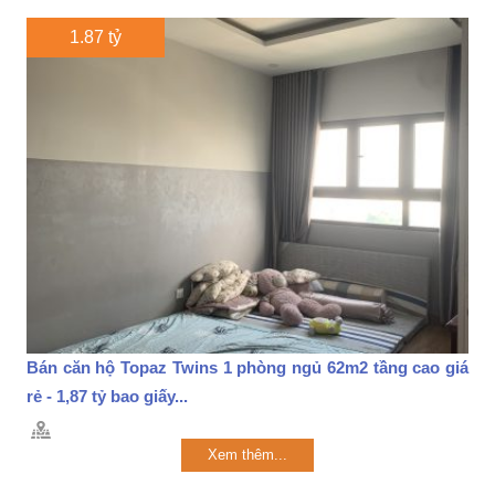
1.87 tỷ
Bán căn hộ Topaz Twins 1 phòng ngủ 62m2 tầng cao giá
rẻ - 1,87 tỷ bao giấy...
Xem thêm...