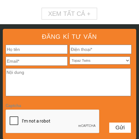
XEM TẤT CẢ +
ĐĂNG KÍ TƯ VẤN
Captcha