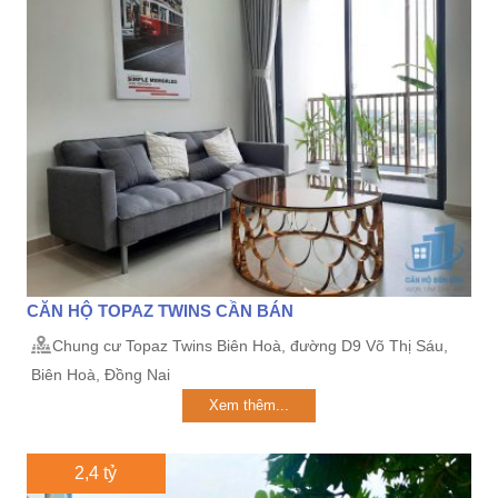
CĂN HỘ TOPAZ TWINS CẦN BÁN
Chung cư Topaz Twins Biên Hoà, đường D9 Võ Thị Sáu,
Biên Hoà, Đồng Nai
Xem thêm...
2,4 tỷ