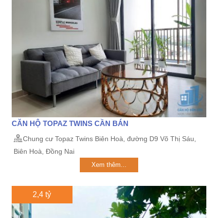
CĂN HỘ TOPAZ TWINS CẦN BÁN
Chung cư Topaz Twins Biên Hoà, đường D9 Võ Thị Sáu,
Biên Hoà, Đồng Nai
Xem thêm...
2,4 tỷ