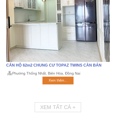
CĂN HỘ 62m2 CHUNG CƯ TOPAZ TWINS CẦN BÁN
Phường Thống Nhất, Biên Hòa, Đồng Nai
Xem thêm...
XEM TẤT CẢ +