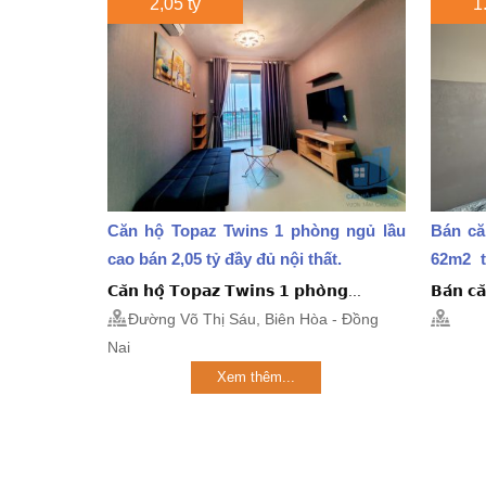
2,05 tỷ
1
Căn hộ Topaz Twins 1 phòng ngủ lầu
Bán că
cao bán 2,05 tỷ đầy đủ nội thất.
62m2 t
giấy...
𝗖𝗮̆𝗻 𝗵𝗼̣̂ 𝗧𝗼𝗽𝗮𝘇 𝗧𝘄𝗶𝗻𝘀 𝟭 𝗽𝗵𝗼̀𝗻𝗴...
𝗕𝗮́𝗻 𝗰𝗮
Đường Võ Thị Sáu, Biên Hòa - Đồng
Nai
Xem thêm...