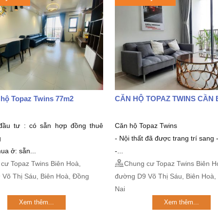
 hộ Topaz Twins 77m2
CĂN HỘ TOPAZ TWINS CẦN 
đầu tư : có sẵn hợp đồng thuê
Căn hộ Topaz Twins
g
- Nội thất đã được trang trí sang -
ua ở: sẵn...
-...
cư Topaz Twins Biên Hoà,
Chung cư Topaz Twins Biên H
 Võ Thị Sáu, Biên Hoà, Đồng
đường D9 Võ Thị Sáu, Biên Hoà,
Nai
Xem thêm...
Xem thêm...