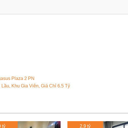
asus Plaza 2 PN
 Lầu, Khu Gia Viên, Giá Chỉ 6.5 Tỷ
 tỷ
2.9 tỷ