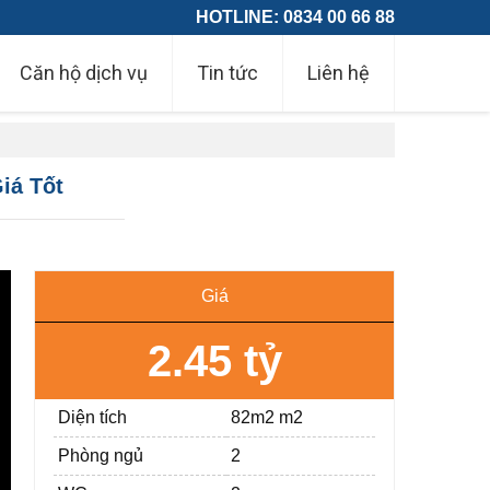
HOTLINE: 0834 00 66 88
Căn hộ dịch vụ
Tin tức
Liên hệ
á Tốt
Giá
2.45 tỷ
Diện tích
82m2 m2
Phòng ngủ
2