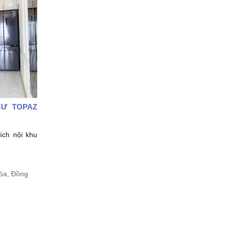
CƯ TOPAZ
 ích nội khu
̀a, Đồng