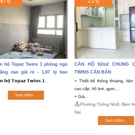
.87 tỷ
2.2 tỷ
n hộ Topaz Twins 1 phòng ngủ
CĂN HỘ 62m2 CHUNG 
ầng cao giá rẻ - 1,87 tỷ bao
TWINS CẦN BÁN
̆𝗻 𝗵𝗼̣̂ 𝗧𝗼𝗽𝗮𝘇 𝗧𝘄𝗶𝗻𝘀 𝟭...
+ Thiết kế thông thoáng, tiện
cao cấp: hồ bơi, gym, ...
Xem thêm...
+ Giá...
Phường Thống Nhất, Biên Ho
Nai
Xem thêm...