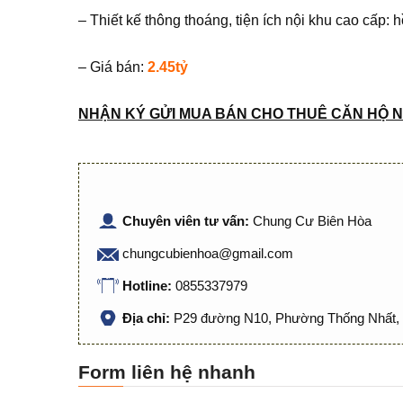
– Thiết kế thông thoáng, tiện ích nội khu cao cấp: h
– Giá bán:
2.45tỷ
NH
Ậ
N KÝ G
Ử
I MUA BÁN CHO THUÊ C
Ă
N H
Ộ
N
Chuyên viên tư vấn:
Chung Cư Biên Hòa
chungcubienhoa@gmail.com
Hotline:
0855337979
Địa chỉ:
P29 đường N10, Phường Thống Nhất, 
Form liên hệ nhanh