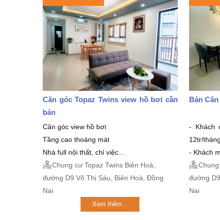
Căn góc Topaz Twins view hồ bơi cần
Bán Căn
bán
Căn góc view hồ bơi
- Khách 
Tầng cao thoáng mát
12tr/thán
Nhà full nội thất, chỉ việc...
- Khách m
Chung cư Topaz Twins Biên Hoà,
Chung 
đường D9 Võ Thị Sáu, Biên Hoà, Đồng
đường D9
Nai
Nai
Xem thêm...