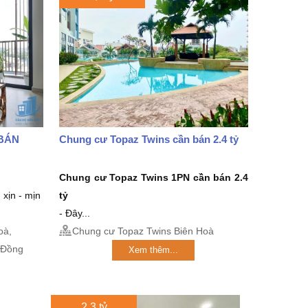
BÁN
Chung cư Topaz Twins cần bán 2.4 tỷ
Chung cư Topaz Twins 1PN
cần bán 2.4
 xịn - mịn
tỷ
- Đây...
oà,
Chung cư Topaz Twins Biên Hoà
 Đồng
Xem thêm...
2,3 tỷ