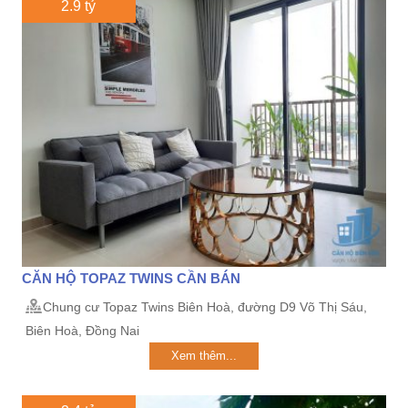
2.9 tỷ
CĂN HỘ TOPAZ TWINS CẦN BÁN
Chung cư Topaz Twins Biên Hoà, đường D9 Võ Thị Sáu,
Biên Hoà, Đồng Nai
Xem thêm...