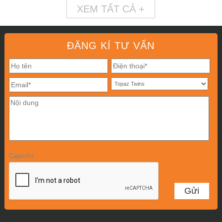
XEM TẤT CẢ +
ĐĂNG KÍ TƯ VẤN
Captcha