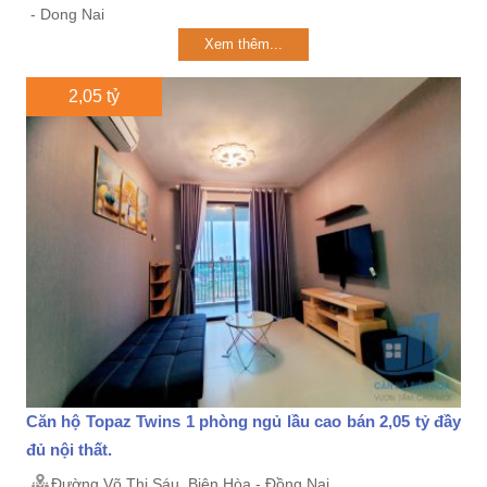
- Dong Nai
Xem thêm...
2,05 tỷ
Căn hộ Topaz Twins 1 phòng ngủ lầu cao bán 2,05 tỷ đầy
đủ nội thất.
Đường Võ Thị Sáu, Biên Hòa - Đồng Nai