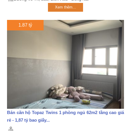
Xem thêm...
1.87 tỷ
Bán căn hộ Topaz Twins 1 phòng ngủ 62m2 tầng cao giá
rẻ - 1,87 tỷ bao giấy...