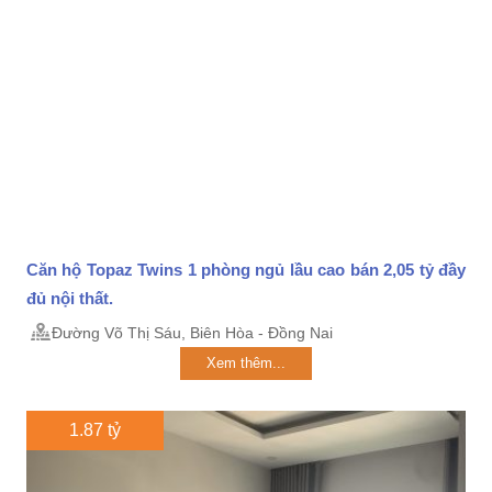
Căn hộ Topaz Twins 1 phòng ngủ lầu cao bán 2,05 tỷ đầy
đủ nội thất.
Đường Võ Thị Sáu, Biên Hòa - Đồng Nai
Xem thêm...
1.87 tỷ