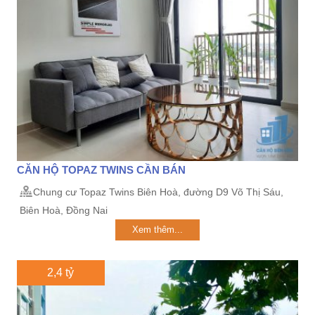
CĂN HỘ TOPAZ TWINS CẦN BÁN
Chung cư Topaz Twins Biên Hoà, đường D9 Võ Thị Sáu,
Biên Hoà, Đồng Nai
Xem thêm...
2,4 tỷ