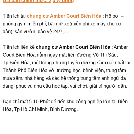
Giá bán chính thức: 2,3 tỷ đồng
Tiện ích tại
chung cư Amber Court Biên Hòa
: Hồ bơi –
phòng gym miễn phí, bãi giữ xe(miễn phí xe máy cho cư
dân), sân vườn, bảo vệ 24/7,….
Tiện ích liền kề
chung cư Amber Court Biên Hòa
: Amber
Court Biên Hòa nằm ngay mặt tiền đường Võ Thị Sáu,
Tp.Biên Hòa, một trong những tuyến đường sầm uất nhất tại
Thành Phố Biên Hòa với trường học, bệnh viện, trung tâm
mua sắm, nhà hàng và các hệ thống trung tâm anh ngữ đa
dạng, phục vụ nhu cầu học tập, vui chơi, giải trí người dân.
Bạn chỉ mất 5-10 Phút để đến khu công nghiệp lớn tại Biên
Hòa, Tp Hồ Chí Minh, Bình Dương.