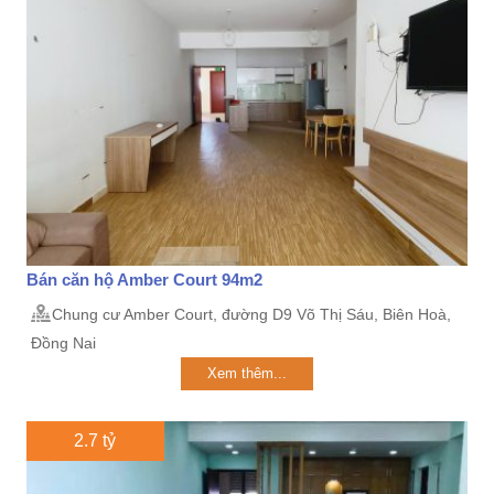
Bán căn hộ Amber Court 94m2
Chung cư Amber Court, đường D9 Võ Thị Sáu, Biên Hoà,
Đồng Nai
Xem thêm...
2.7 tỷ