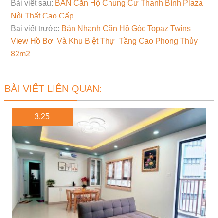
Bài viết sau:
BÁN Căn Hộ Chung Cư Thanh Bình Plaza
Nội Thất Cao Cấp
Bài viết trước:
Bán Nhanh Căn Hộ Góc Topaz Twins
View Hồ Bơi Và Khu Biệt Thự Tầng Cao Phong Thủy
82m2
BÀI VIẾT LIÊN QUAN:
3.25