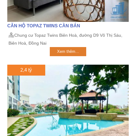
CĂN HỘ TOPAZ TWINS CẦN BÁN
Chung cư Topaz Twins Biên Hoà, đường D9 Võ Thị Sáu,
Biên Hoà, Đồng Nai
Xem thêm...
2,4 tỷ