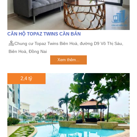
CĂN HỘ TOPAZ TWINS CẦN BÁN
Chung cư Topaz Twins Biên Hoà, đường D9 Võ Thị Sáu,
Biên Hoà, Đồng Nai
Xem thêm...
2,4 tỷ