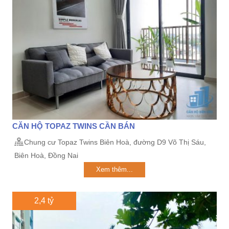
CĂN HỘ TOPAZ TWINS CẦN BÁN
Chung cư Topaz Twins Biên Hoà, đường D9 Võ Thị Sáu,
Biên Hoà, Đồng Nai
Xem thêm...
2,4 tỷ