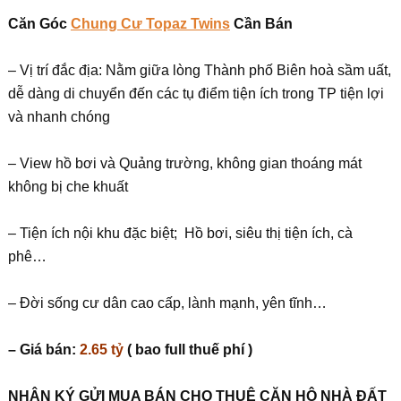
Căn Góc
Chung Cư Topaz Twins
Cần Bán
– Vị trí đắc địa: Nằm giữa lòng Thành phố Biên hoà sầm uất,
dễ dàng di chuyển đến các tụ điểm tiện ích trong TP tiện lợi
và nhanh chóng
– View hồ bơi và Quảng trường, không gian thoáng mát
không bị che khuất
– Tiện ích nội khu đặc biệt; Hồ bơi, siêu thị tiện ích, cà
phê…
– Đời sống cư dân cao cấp, lành mạnh, yên tĩnh…
– Giá bán:
2.65 tỷ
( bao full thuế phí )
NHẬN KÝ GỬI MUA BÁN CHO THUÊ CĂN HỘ NHÀ ĐẤT