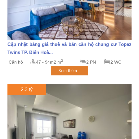
Cập nhật bảng giá thuê và bán căn hộ chung cư Topaz
Twins TP. Biên Hoà...
2
Căn hộ
47 - 94m2 m
2 PN
2 WC
Xem thêm...
2.3 tỷ