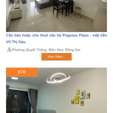
Cần bán hoặc cho thuê căn hộ Pegasus Plaza - mặt tiền
Võ Thị Sáu.
Phường Quyết Thắng, Biên Hòa, Đồng Nai
Xem thêm...
8TR