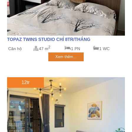
TOPAZ TWINS STUDIO CHỈ 8TR/THÁNG
2
Căn hộ
47 m
1 PN
1 WC
Xem thêm...
12tr