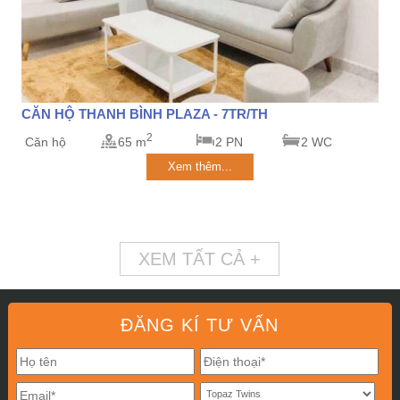
CĂN HỘ THANH BÌNH PLAZA - 7TR/TH
2
Căn hộ
65 m
2 PN
2 WC
Xem thêm...
XEM TẤT CẢ +
ĐĂNG KÍ TƯ VẤN