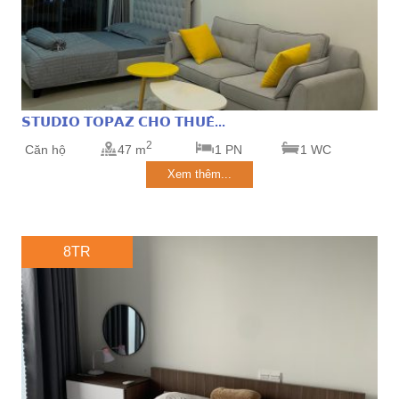
𝗦𝗧𝗨𝗗𝗜𝗢 𝗧𝗢𝗣𝗔𝗭 𝗖𝗛𝗢 𝗧𝗛𝗨𝗘̂...
2
Căn hộ
47 m
1 PN
1 WC
Xem thêm...
8TR