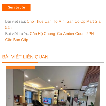
Bài viết sau:
Cho Thuê Căn Hộ Mini Gần Co.Op Mart Giá
5,5tr
Bài viết trước:
Căn Hộ Chung Cư Amber Court 2PN
Cần Bán Gấp
BÀI VIẾT LIÊN QUAN: