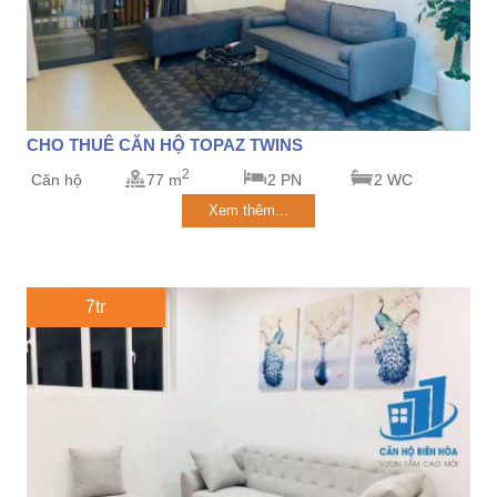
CHO THUÊ CĂN HỘ TOPAZ TWINS
2
Căn hộ
77 m
2 PN
2 WC
Xem thêm...
7tr