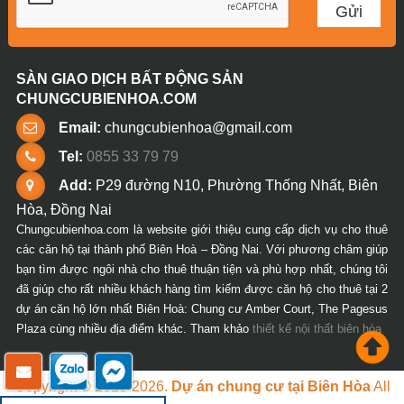
SÀN GIAO DỊCH BẤT ĐỘNG SẢN
CHUNGCUBIENHOA.COM
Email:
chungcubienhoa@gmail.com
Tel:
0855 33 79 79
Add:
P29 đường N10, Phường Thống Nhất, Biên
Hòa, Đồng Nai
Chungcubienhoa.com là website giới thiệu cung cấp dịch vụ cho thuê
các căn hộ tại thành phố Biên Hoà – Đồng Nai. Với phương châm giúp
bạn tìm được ngôi nhà cho thuê thuận tiện và phù hợp nhất, chúng tôi
đã giúp cho rất nhiều khách hàng tìm kiếm được căn hộ cho thuê tại 2
dự án căn hộ lớn nhất Biên Hoà: Chung cư Amber Court, The Pagesus
Plaza cùng nhiều địa điểm khác. Tham khảo
thiết kế nội thất biên hòa
Copyright © 2018-2026.
Dự án chung cư tại Biên Hòa
All