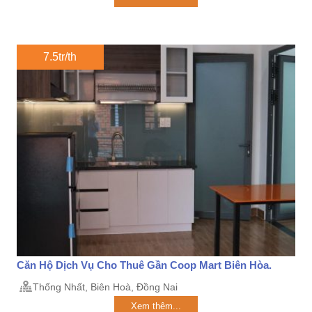
7.5tr/th
Căn Hộ Dịch Vụ Cho Thuê Gần Coop Mart Biên Hòa.
Thống Nhất, Biên Hoà, Đồng Nai
Xem thêm...