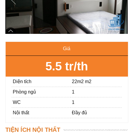
Giá
5.5 tr/th
Diện tích
22m2 m2
Phòng ngủ
1
WC
1
Nội thất
Đầy đủ
TIỆN ÍCH NỘI THẤT