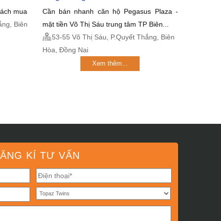
khách mua
Cần bán nhanh căn hộ Pegasus Plaza -
ắng, Biên
mặt tiền Võ Thị Sáu trung tâm TP Biên...
53-55 Võ Thị Sáu, P.Quyết Thắng, Biên
Hòa, Đồng Nai
Xem thêm...
ĂNG KÍ TƯ VẤN