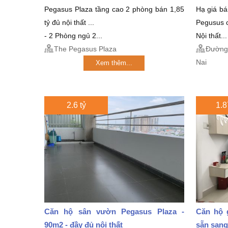
Pegasus Plaza tầng cao 2 phòng bán 1,85
Hạ giá b
tỷ đủ nội thất ...
Pegusus c
- 2 Phòng ngủ 2...
Nội thất...
The Pegasus Plaza
Đường 
Nai
Xem thêm...
2.6 tỷ
1.8
Căn hộ sân vườn Pegasus Plaza -
Căn hộ 
90m2 - đầy đủ nội thất
sẵn sang