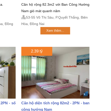
a.
Căn hộ rộng 82.3m2 với Ban Công Hướng
Nam gió mát quanh năm
53-55 Võ Thị Sáu, P.Quyết Thắng, Biên
̀a, Đồng
Hòa, Đồng Nai
Xem thêm...
2.39 tỷ
 2PN - sổ
Căn hộ diện tích rộng 82m2 - 2PN - ban
công hướng Nam