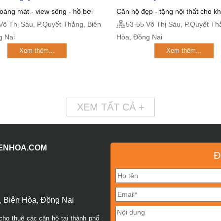
oáng mát - view sông - hồ bơi
Căn hộ đẹp - tặng nội thất cho 
Võ Thị Sáu, P.Quyết Thắng, Biên
53-55 Võ Thị Sáu, P.Quyết Th
g Nai
Hòa, Đồng Nai
Xem thêm...
Xem thêm...
XEM TẤT CẢ +
IENHOA.COM
Đ
 Biên Hòa, Đồng Nai
cho thuê các căn hộ tại thành phố