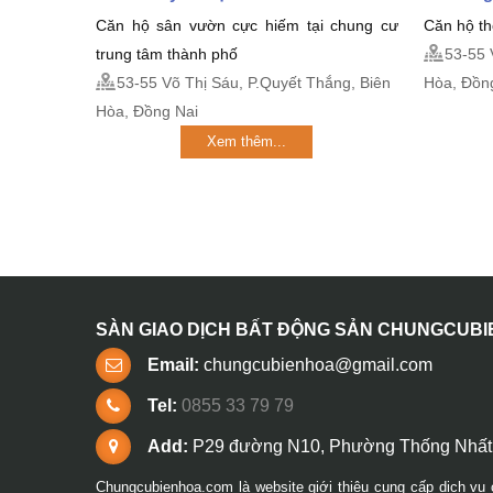
Căn hộ sân vườn cực hiếm tại chung cư
Căn hộ th
trung tâm thành phố
53-55 
53-55 Võ Thị Sáu, P.Quyết Thắng, Biên
Hòa, Đồn
Hòa, Đồng Nai
Xem thêm...
SÀN GIAO DỊCH BẤT ĐỘNG SẢN CHUNGCUB
Email:
chungcubienhoa@gmail.com
Tel:
0855 33 79 79
Add:
P29 đường N10, Phường Thống Nhất,
Chungcubienhoa.com là website giới thiệu cung cấp dịch vụ 