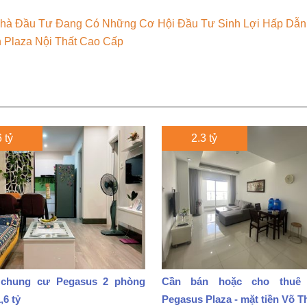
Nhà Đầu Tư Đang Có Những Cơ Hội Đầu Tư Sinh Lợi Hấp Dẫn
Plaza Nội Thất Cao Cấp
 tỷ
2.3 tỷ
chung cư Pegasus 2 phòng
Cần bán hoặc cho thuê
,6 tỷ
Pegasus Plaza - mặt tiền Võ T