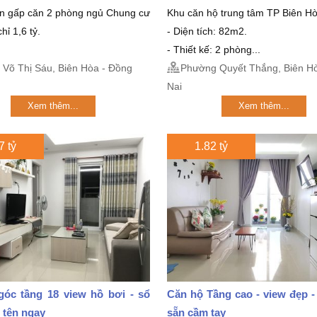
án gấp căn 2 phòng ngủ Chung cư
Khu căn hộ trung tâm TP Biên Hò
hỉ 1,6 tỷ.
- Diện tích: 82m2.
- Thiết kế: 2 phòng...
Võ Thị Sáu, Biên Hòa - Đồng
Phường Quyết Thắng, Biên Ho
Nai
Xem thêm...
Xem thêm...
7 tỷ
1.82 tỷ
góc tầng 18 view hồ bơi - sổ
Căn hộ Tầng cao - view đẹp -
 tên ngay
sẵn cầm tay