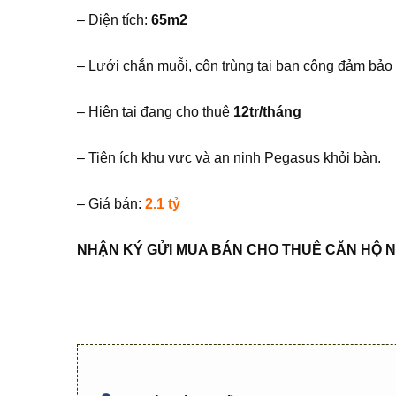
– Diện tích:
65m2
– Lưới chắn muỗi, côn trùng tại ban công đảm bảo 
– Hiện tại đang cho thuê
12tr/tháng
– Tiện ích khu vực và an ninh Pegasus khỏi bàn.
– Giá bán:
2.1 tỷ
NH
Ậ
N KÝ G
Ử
I MUA BÁN CHO THUÊ C
Ă
N H
Ộ
N