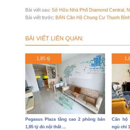
Bài viết sau:
Sở Hữu Nhà Phố Diamond Central, 
Bài viết trước:
BÁN Căn Hộ Chung Cư Thanh Bình 
BÀI VIẾT LIÊN QUAN:
1,85 tỷ
1,6
Pegasus Plaza tầng cao 2 phòng bán
Căn hộ 
1,85 tỷ đủ nội thất ...
ngủ chỉ 1