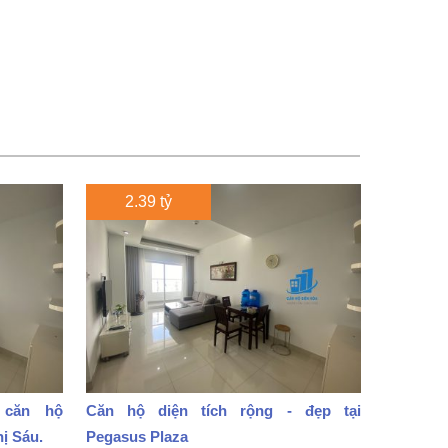
2.39 tỷ
 căn hộ
Căn hộ diện tích rộng - đẹp tại
hị Sáu.
Pegasus Plaza