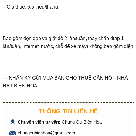
– Giá thuê: 6,5 triệu/tháng
Bao gồm dọn dẹp và giặt đồ 2 lần/tuần, thay chăn drap 1
lần/tuần, internet, nước, chỗ để xe máy) không bao gồm điện
— NHẬN KÝ GỬI MUA BÁN CHO THUÊ CĂN HỘ – NHÀ
ĐẤT BIÊN HÒA
THÔNG TIN LIÊN HỆ
Chuyên viên tư vấn:
Chung Cư Biên Hòa
chungcubienhoa@gmail.com