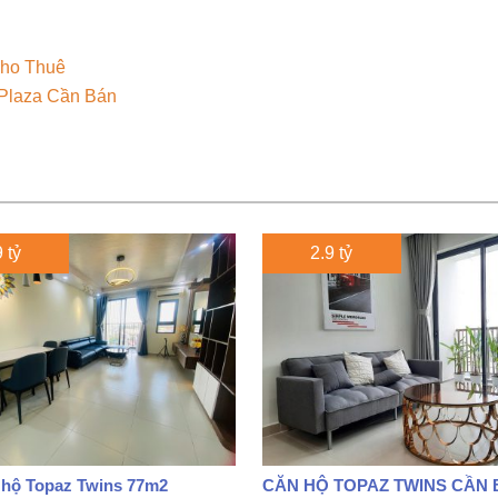
ho Thuê
laza Cần Bán
 tỷ
2.9 tỷ
 hộ Topaz Twins 77m2
CĂN HỘ TOPAZ TWINS CẦN 