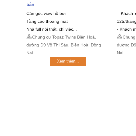
bán
Căn góc view hồ bơi
- Khách 
Tầng cao thoáng mát
12tr/thán
Nhà full nội thất, chỉ việc...
- Khách m
Chung cư Topaz Twins Biên Hoà,
Chung 
đường D9 Võ Thị Sáu, Biên Hoà, Đồng
đường D9
Nai
Nai
Xem thêm...