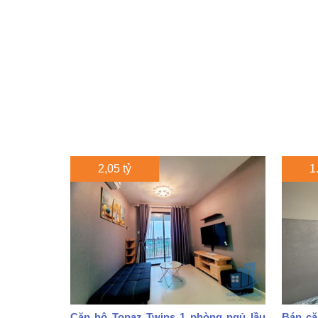
2,05 tỷ
1
Căn hộ Topaz Twins 1 phòng ngủ lầu
Bán că