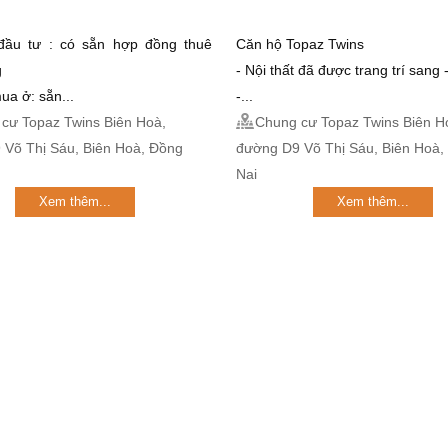
đầu tư : có sẵn hợp đồng thuê
Căn hộ Topaz Twins
g
- Nội thất đã được trang trí sang -
ua ở: sẵn...
-...
cư Topaz Twins Biên Hoà,
Chung cư Topaz Twins Biên H
 Võ Thị Sáu, Biên Hoà, Đồng
đường D9 Võ Thị Sáu, Biên Hoà,
Nai
Xem thêm...
Xem thêm...