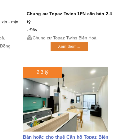
Chung cư Topaz Twins 1PN
cần bán 2.4
 xịn - mịn
tỷ
- Đây...
oà,
Chung cư Topaz Twins Biên Hoà
 Đồng
Xem thêm...
2,3 tỷ
Bán hoặc cho thuê Căn hộ Topaz Biên