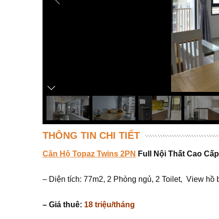
THÔNG TIN CHI TIẾT
Căn Hộ Topaz Twins 2PN
Full Nội Thất Cao Cấp
– Diện tích: 77m2, 2 Phòng ngủ, 2 Toilet, View hồ 
– Giá thuê:
18 triệu/tháng