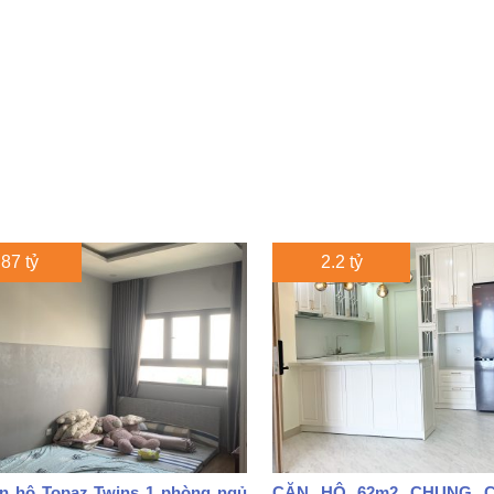
.87 tỷ
2.2 tỷ
n hộ Topaz Twins 1 phòng ngủ
CĂN HỘ 62m2 CHUNG 