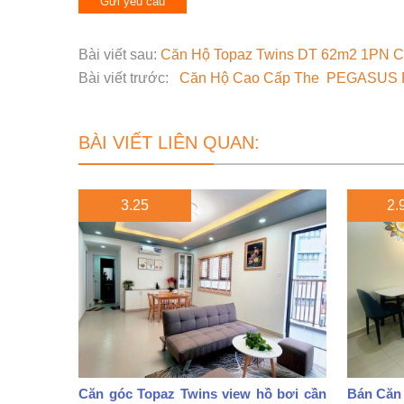
Bài viết sau:
Căn Hộ Topaz Twins DT 62m2 1PN C
Bài viết trước:
Căn Hộ Cao Cấp The PEGASUS P
BÀI VIẾT LIÊN QUAN:
3.25
2.9
Căn góc Topaz Twins view hồ bơi cần
Bán Căn