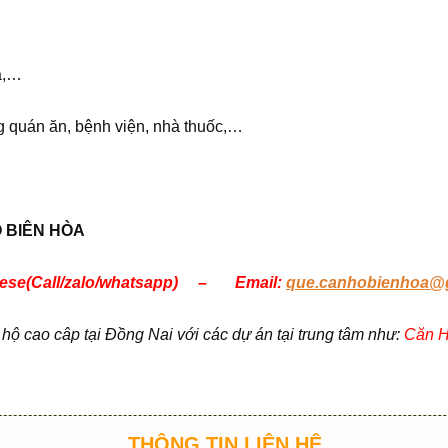
a,…
g quán ăn, bệnh viện, nhà thuốc,…
Ộ
BIÊN HÒA
mmese(Call/zalo/whatsapp) – Email:
que.canhobienhoa@
 cao câp tại Đồng Nai với các dự án tại trung tâm như:
Căn H
THÔNG TIN LIÊN HỆ