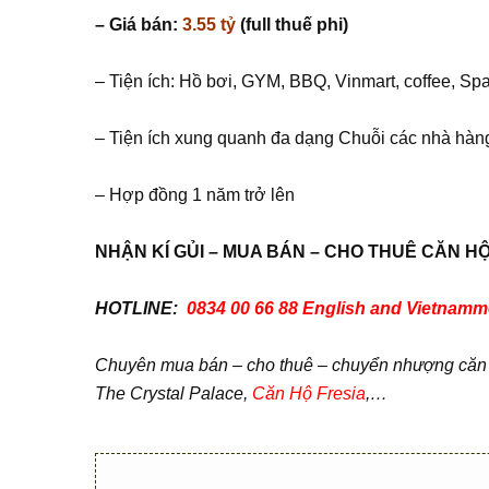
– Giá bán:
3.55 tỷ
(full thuế phi)
– Tiện ích: Hồ bơi, GYM, BBQ, Vinmart, coffee, Sp
– Tiện ích xung quanh đa dạng Chuỗi các nhà hàn
– Hợp đồng 1 năm trở lên
NH
Ậ
N KÍ G
Ủ
I – MUA BÁN – CHO THUÊ C
Ă
N H
HOTLINE:
0834 00 66 88 English and Vietna
Chuyên mua bán – cho thuê – chuyển nhượng căn hộ
The Crystal Palace,
Căn Hộ Fresia
,…