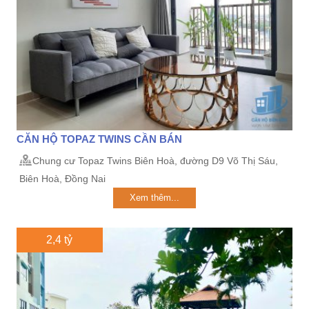
CĂN HỘ TOPAZ TWINS CẦN BÁN
Chung cư Topaz Twins Biên Hoà, đường D9 Võ Thị Sáu,
Biên Hoà, Đồng Nai
Xem thêm...
2,4 tỷ