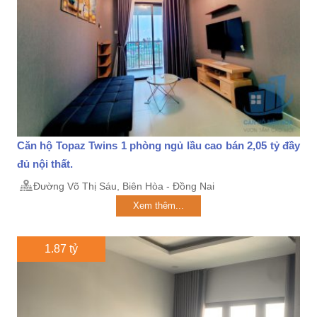
Căn hộ Topaz Twins 1 phòng ngủ lầu cao bán 2,05 tỷ đầy
đủ nội thất.
Đường Võ Thị Sáu, Biên Hòa - Đồng Nai
Xem thêm...
1.87 tỷ