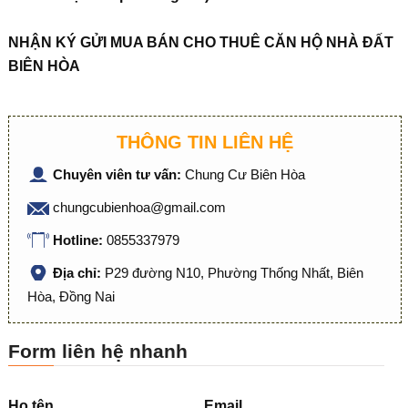
NH
Ậ
N KÝ G
Ử
I MUA BÁN CHO THUÊ C
Ă
N H
Ộ
NHÀ
ĐẤ
T
BIÊN HÒA
THÔNG TIN LIÊN HỆ
Chuyên viên tư vấn:
Chung Cư Biên Hòa
chungcubienhoa@gmail.com
Hotline:
0855337979
Địa chỉ:
P29 đường N10, Phường Thống Nhất, Biên
Hòa, Đồng Nai
Form liên hệ nhanh
Họ tên
Email