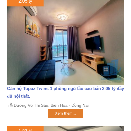
2,05 tỷ
Căn hộ Topaz Twins 1 phòng ngủ lầu cao bán 2,05 tỷ đầy
đủ nội thất.
Đường Võ Thị Sáu, Biên Hòa - Đồng Nai
Xem thêm...