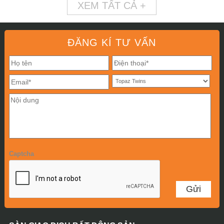
XEM TẤT CẢ +
ĐĂNG KÍ TƯ VẤN
Captcha