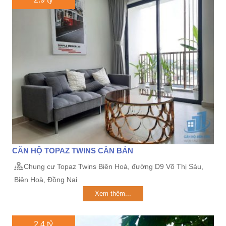
CĂN HỘ TOPAZ TWINS CẦN BÁN
Chung cư Topaz Twins Biên Hoà, đường D9 Võ Thị Sáu,
Biên Hoà, Đồng Nai
Xem thêm...
2,4 tỷ