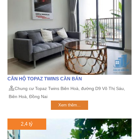
CĂN HỘ TOPAZ TWINS CẦN BÁN
Chung cư Topaz Twins Biên Hoà, đường D9 Võ Thị Sáu,
Biên Hoà, Đồng Nai
Xem thêm...
2,4 tỷ