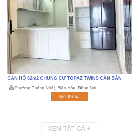
CĂN HỘ 62m2 CHUNG CƯ TOPAZ TWINS CẦN BÁN
Phường Thống Nhất, Biên Hòa, Đồng Nai
Xem thêm...
XEM TẤT CẢ +