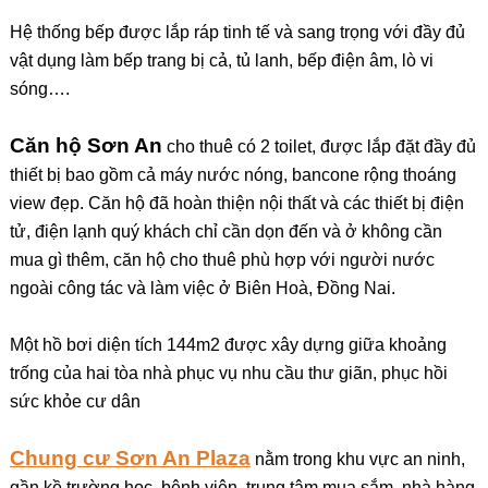
Hệ thống bếp được lắp ráp tinh tế và sang trọng với đầy đủ
vật dụng làm bếp trang bị cả, tủ lanh, bếp điện âm, lò vi
sóng….
Căn hộ Sơn An
cho thuê có 2 toilet, được lắp đặt đầy đủ
thiết bị bao gồm cả máy nước nóng, bancone rộng thoáng
view đẹp.
Căn hộ đã hoàn thiện nội thất
và các thiết bị điện
tử, điện lạnh quý khách chỉ cần dọn đến và ở không cần
mua gì thêm, căn hộ cho thuê phù hợp với người nước
ngoài công tác và làm việc ở Biên Hoà, Đồng Nai.
Một hồ bơi diện tích 144m2 được xây dựng giữa khoảng
trống của hai tòa nhà phục vụ nhu cầu thư giãn, phục hồi
sức khỏe cư dân
Chung cư Sơn An Plaza
nằm trong khu vực an ninh,
gần kề trường học, bệnh viện, trung tâm mua sắm, nhà hàng