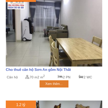
Cho thuê căn hộ Sơn An gồm Nội Thất
2
Căn hộ
70 m2 m
2 PN
2 WC
Xem thêm...
1.2 tỷ