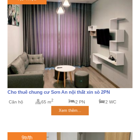
Cho thuê chung cư Sơn An nội thất xin sò 2PN
2
Căn hộ
65 m
2 PN
2 WC
Xem thêm...
9tr/th