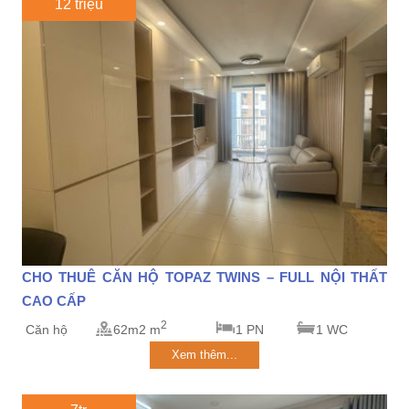
12 triệu
CHO THUÊ CĂN HỘ TOPAZ TWINS – FULL NỘI THẤT
CAO CẤP
2
Căn hộ
62m2 m
1 PN
1 WC
Xem thêm...