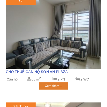
7tr
CHO THUÊ CĂN HỘ SƠN AN PLAZA
2
Căn hộ
65 m
2 PN
2 WC
Xem thêm...
7,5 Triệu