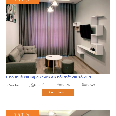
Cho thuê chung cư Sơn An nội thất xin sò 2PN
2
Căn hộ
65 m
2 PN
2 WC
Xem thêm...
7,5 Triệu