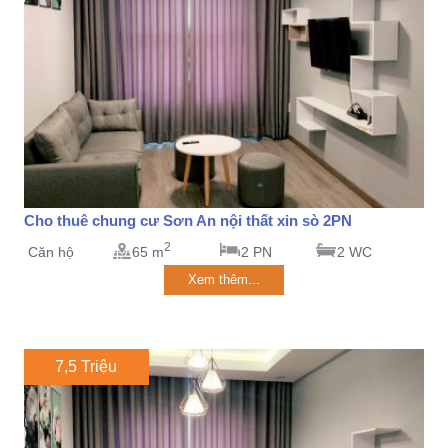
Cho thuê chung cư Sơn An nội thất xin sò 2PN
2
Căn hộ
65 m
2 PN
2 WC
Xem thêm...
7,5 Triệu