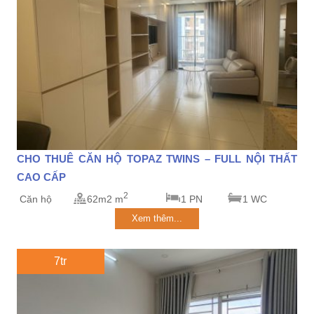
CHO THUÊ CĂN HỘ TOPAZ TWINS – FULL NỘI THẤT
CAO CẤP
2
Căn hộ
62m2 m
1 PN
1 WC
Xem thêm...
7tr