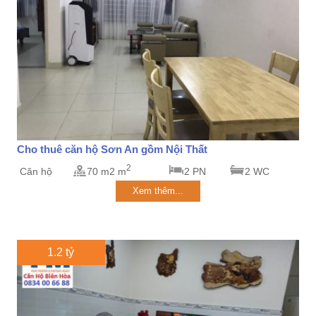
Cho thuê căn hộ Sơn An gồm Nội Thất
2
Căn hộ
70 m2 m
2 PN
2 WC
Xem thêm...
1.2 tỷ