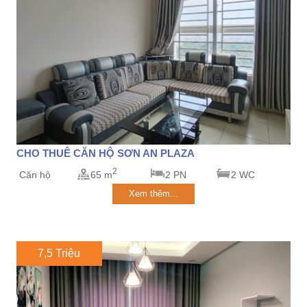
CHO THUÊ CĂN HỘ SƠN AN PLAZA
2
Căn hộ
65 m
2 PN
2 WC
Xem thêm...
7,5 Triệu