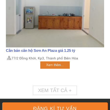
Cần bán căn hộ Sơn An Plaza giá 1.25 tỷ
77/2 Đồng Khởi, Kp3, Thành phố Biên Hòa
Xem thêm...
XEM TẤT CẢ +
ĐĂNG KÍ TƯ VẤN