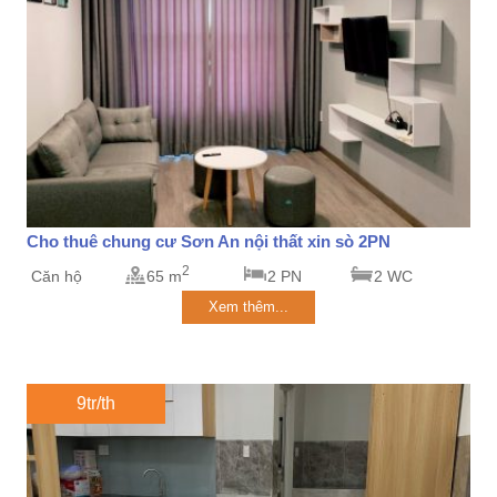
Cho thuê chung cư Sơn An nội thất xin sò 2PN
2
Căn hộ
65 m
2 PN
2 WC
Xem thêm...
9tr/th