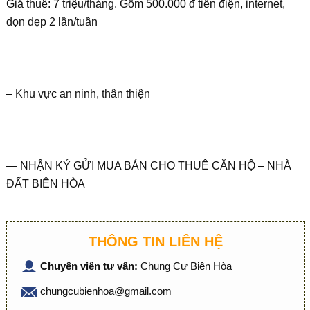
Giá thuê: 7 triệu/tháng. Gồm 500.000 đ tiền điện, internet,
dọn dẹp 2 lần/tuần
– Khu vực an ninh, thân thiện
— NHẬN KÝ GỬI MUA BÁN CHO THUÊ CĂN HỘ – NHÀ
ĐẤT BIÊN HÒA
THÔNG TIN LIÊN HỆ
Chuyên viên tư vấn:
Chung Cư Biên Hòa
chungcubienhoa@gmail.com