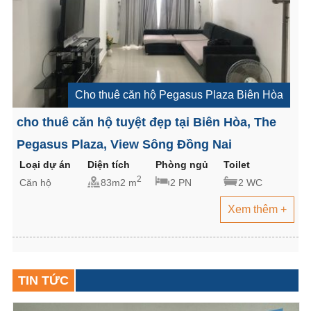
Cho thuê căn hộ Pegasus Plaza Biên Hòa
cho thuê căn hộ tuyệt đẹp tại Biên Hòa, The
Pegasus Plaza, View Sông Đồng Nai
Loại dự án
Diện tích
Phòng ngủ
Toilet
2
Căn hộ
83m2 m
2 PN
2 WC
Xem thêm +
TIN TỨC