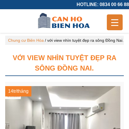
HOTLINE: 0834 00 66 88
Chung cư Biên Hòa
/
với view nhìn tuyệt đẹp ra sông Đồng Nai.
VỚI VIEW NHÌN TUYỆT ĐẸP RA
SÔNG ĐỒNG NAI.
14tr/tháng